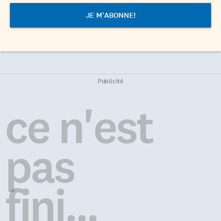
Publicité
ce n'est
pas
fini...