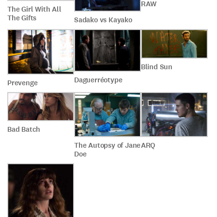
RAW
The Girl With All
The Gifts
Sadako vs Kayako
Blind Sun
Daguerréotype
Prevenge
Bad Batch
The Autopsy of Jane
ARQ
Doe