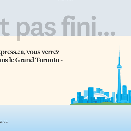
 pas fini...
xpress.ca
, vous verrez
ans le Grand Toronto -
ss.ca