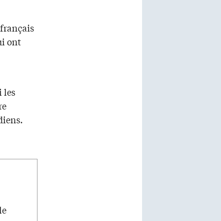
 français
ui ont
 les
re
diens.
le