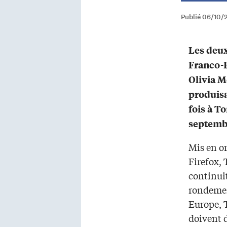
Publié 06/10/
Les deu
Franco-F
Olivia M
produisa
fois à T
septembr
Mis en or
Firefox, 
continui
rondement
Europe, 
doivent 