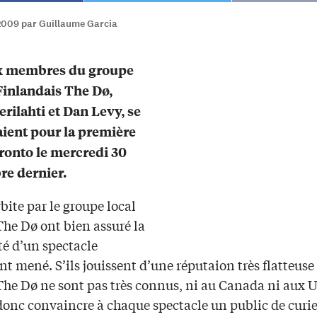
2009 par Guillaume Garcia
x membres du groupe
inlandais The Dø,
erilahti et Dan Levy, se
ient pour la première
oronto le mercredi 30
e dernier.
bite par le groupe local
The Dø ont bien assuré la
té d’un spectacle
 mené. S’ils jouissent d’une réputaion très flatteuse
The Dø ne sont pas très connus, ni au Canada ni aux U
donc convaincre à chaque spectacle un public de curi