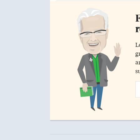
F
r
L
g
a
s
Em
Ad