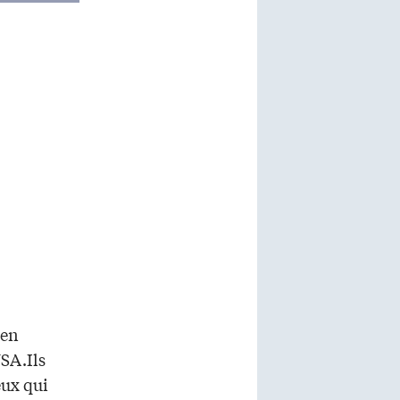
 en
SA.Ils
eux qui