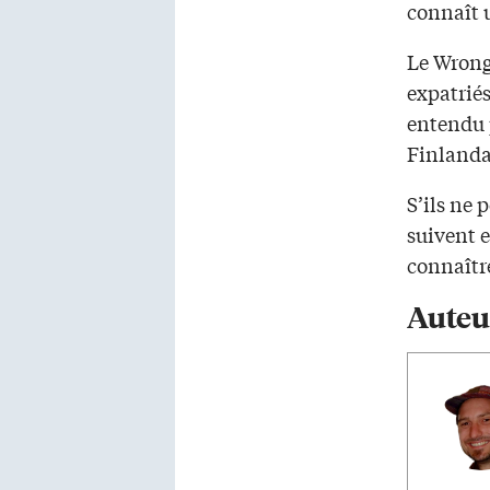
connaît u
Le Wrong 
expatriés
entendu p
Finlanda
S’ils ne 
suivent e
connaîtr
Auteu