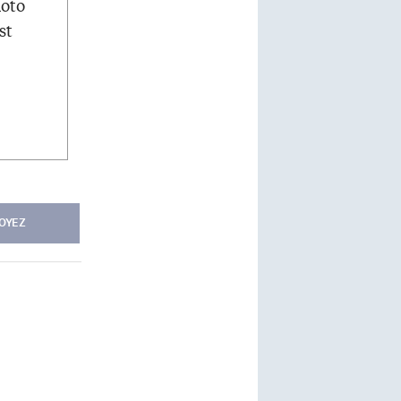
hoto
st
OYEZ