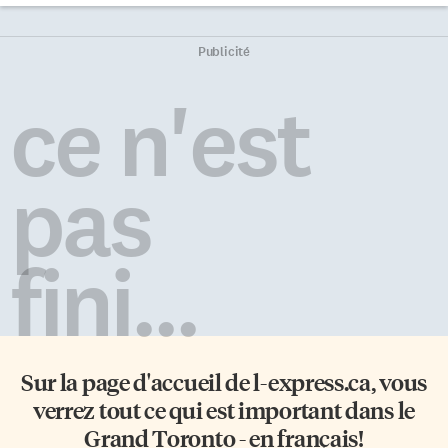
vétéran, Gilbert Boulanger, qu’il
se lance. La semaine dernière, il
Publicité
est venu présenter sa trilogie
jeunesse, Les Volontaires, au
ce n'est
Salon du livre de Toronto, qui
avait lieu comme chaque début
de décembre à la Bibliothèque
de référence. Parler des morts
pas
Gilbert Boulanger était
mitrailleur pendant la guerre.
«Les chances de survie […]
fini...
Sur la page d'accueil de
l-express.ca
, vous
verrez tout ce qui est important dans le
Grand Toronto - en français!