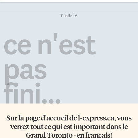
mouvement gai une réalité au
Canada: la University of
Publicité
Toronto Homophile
Association. C’est ce qu’on s’est
ce n'est
remémoré le 25 septembre
dernier à l’Alliance française de
Toronto, où notre collaborateur
Paul-François Sylvestre a
pas
présenté une rétrospective de
50 ans de lutte LGBTQ au
Canada. Un combat mené par
les associations En 1968, Jearld
fini...
Moldenhauer crée un groupe à
l’Université Cornell, son […]
Sur la page d'accueil de
l-express.ca
, vous
verrez tout ce qui est important dans le
Grand Toronto - en français!