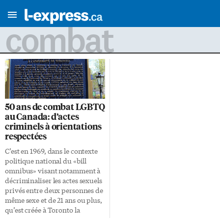
combat
50 ans de combat LGBTQ
au Canada: d’actes
criminels à orientations
respectées
C’est en 1969, dans le contexte
politique national du «bill
omnibus» visant notamment à
décriminaliser les actes sexuels
privés entre deux personnes de
même sexe et de 21 ans ou plus,
qu’est créée à Toronto la
première initiative faisant du