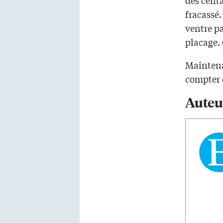
des centa
fracassé.
ventre pa
placage.
Maintenan
compter 
Auteu