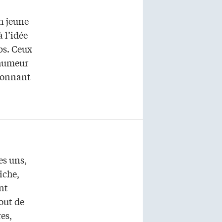
en jeune
 l’idée
ps. Ceux
’humeur
donnant
es uns,
iche,
nt
tout de
es,