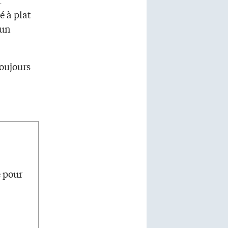
t
é à plat
 un
toujours
e pour