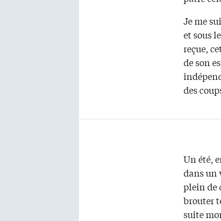
Je me sui
et sous l
reçue, c
de son es
indépend
des coups
Un été, e
dans un v
plein de 
brouter t
suite mon