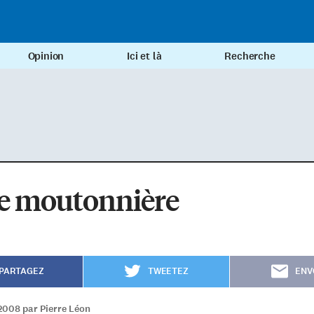
Opinion
Ici et là
Recherche
te moutonnière
PARTAGEZ
TWEETEZ
ENV
2008 par Pierre Léon