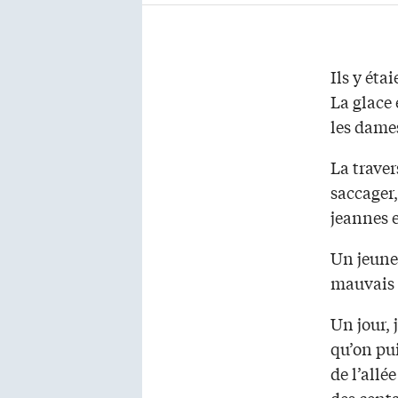
Ils y éta
La glace
les dames
La traver
saccager,
jeannes e
Un jeune 
mauvais e
Un jour, 
qu’on pui
de l’allé