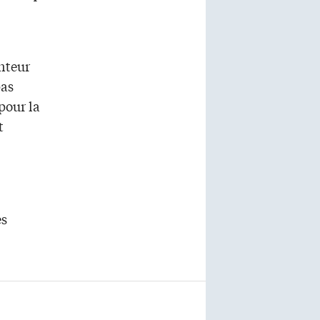
anteur
pas
pour la
t
es