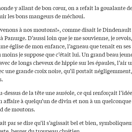
onde y allant de bon cœur, on a refait la goualante d
ouir les bons mangeurs de méchoui.
venons à nos moutons!», comme disait le Dindenault
à Panurge. D’aussi loin que je me souvienne, je revois,
’une église de mon enfance, l’agneau que tenait en ses
 moins je suppose que c’était lui. Un grand beau jeun
ec de longs cheveux de hippie sur les épaules, l’air 
vec une grande croix noire, qu’il portait négligemment
s.
au-dessus de la tête une auréole, ce qui renforçait l’idé
n affaire à quelqu’un de divin et non à un quelconque
d de moutons.
ait par se dire qu’il s’agissait bel et bien, symbolique
este, berger du troupeau chrétien.