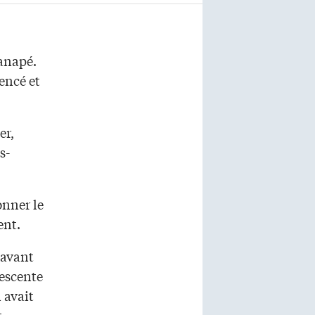
canapé.
encé et
er,
s-
onner le
ent.
 avant
descente
n avait