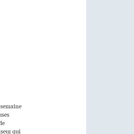
a semaine
uses
de
useur qui