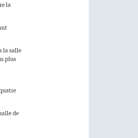
re la
ant
 la salle
on plus
 quatre
salle de