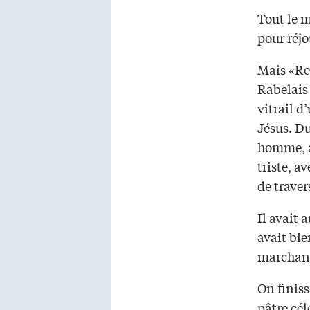
Tout le m
pour réj
Mais «Re
Rabelais 
vitrail d
Jésus. Du
homme, av
triste, a
de traver
Il avait 
avait bie
marchan
On finiss
pâtre cél