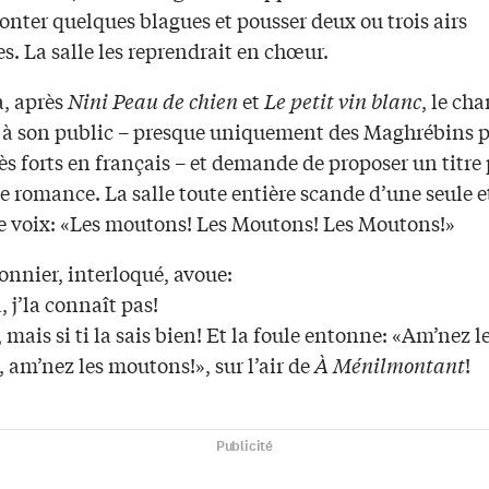
conter quelques blagues et pousser deux ou trois airs
s. La salle les reprendrait en chœur.
à, après
Nini Peau de chien
et
Le petit vin blanc
, le ch
e à son public – presque uniquement des Maghrébins 
ès forts en français – et demande de proposer un titre 
 romance. La salle toute entière scande d’une seule e
e voix: «Les moutons! Les Moutons! Les Moutons!»
onnier, interloqué, avoue:
à, j’la connaît pas!
, mais si ti la sais bien! Et la foule entonne: «Am’nez l
 am’nez les moutons!», sur l’air de
À Ménilmontant
!
Publicité