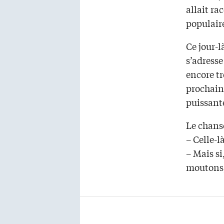
allait ra
populaire
Ce jour-l
s’adress
encore tr
prochaine
puissant
Le chans
– Celle-l
– Mais si
moutons,