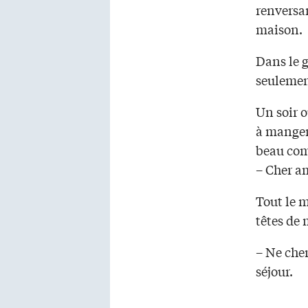
renversan
maison.
Dans le g
seulement
Un soir 
à manger 
beau comp
– Cher am
Tout le m
têtes de
– Ne cher
séjour.