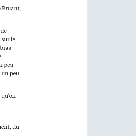
e Bruant,
 de
 sur le
 bras
e
un peu
, un peu
e qu’on
ment, du