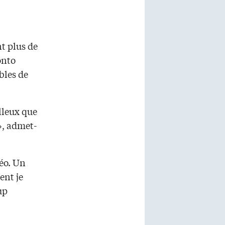
t plus de
onto
bles de
illeux que
», admet-
déo. Un
ent je
up