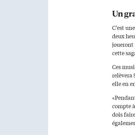
Un gr
C’est une
deux heu
joueront
cette sa
Ces musiq
relèvera 
elle en e
«Pendant 
compte à
dois fair
égalemen