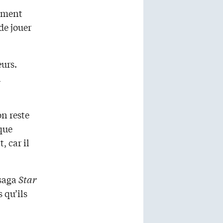
moment
de jouer
eurs.
a
on reste
aque
, car il
 saga
Star
s qu’ils