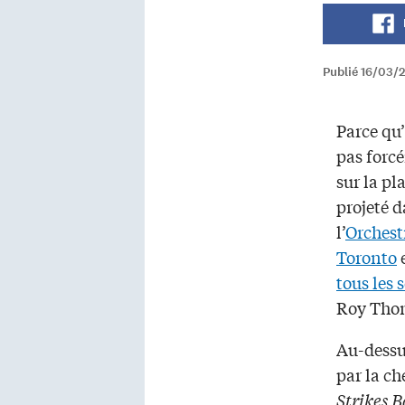
Publié 16/03/
Parce qu’
pas forcé
sur la pl
projeté d
l’
Orchest
Toronto
e
tous les 
Roy Tho
Au-dessus
par la ch
Strikes 