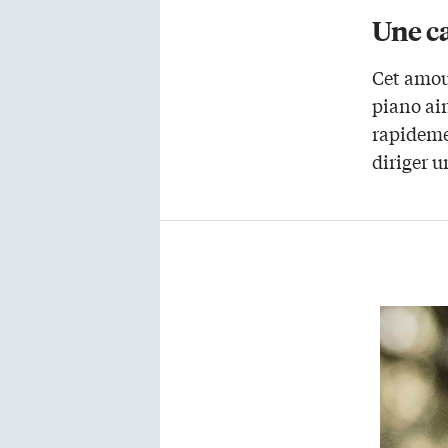
Une ca
Cet amour
piano ain
rapideme
diriger u