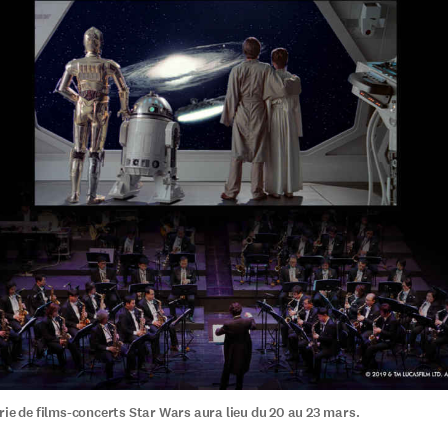
rie de films-concerts Star Wars aura lieu du 20 au 23 mars.