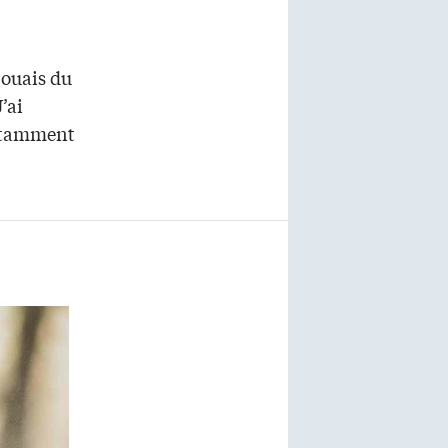
jouais du
’ai
notamment