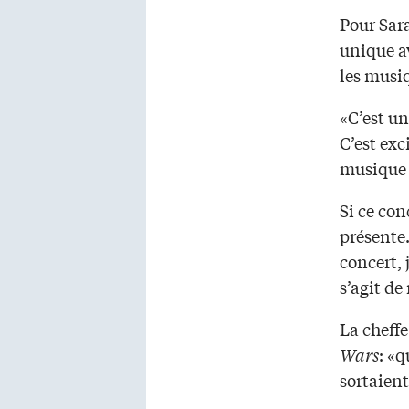
Pour Sar
unique av
les musi
«C’est un
C’est exc
musique e
Si ce con
présente.
concert, 
s’agit de
La cheffe
Wars
: «q
sortaient