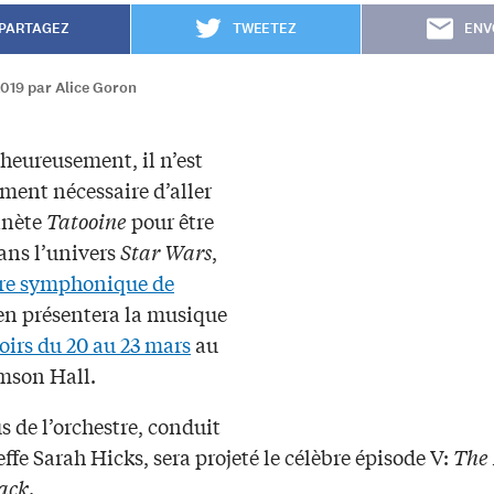
PARTAGEZ
TWEETEZ
ENV
2019 par Alice Goron
heureusement, il n’est
ment nécessaire d’aller
anète
Tatooine
pour être
ans l’univers
Star Wars
,
re symphonique de
n présentera la musique
soirs du 20 au 23 mars
au
mson Hall.
 de l’orchestre, conduit
effe Sarah Hicks, sera projeté le célèbre épisode V:
The
Back
.