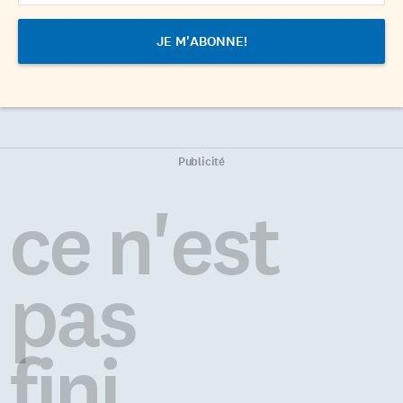
Publicité
ce n'est
pas
fini...