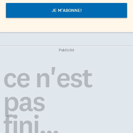
Publicité
ce n'est
pas
fini...