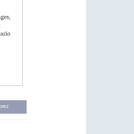
ages,
t
tario
OYEZ