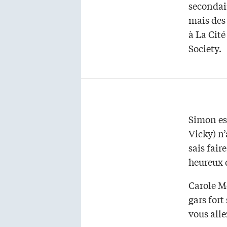
secondair
mais des 
à La Cité
Society.
Simon es
Vicky) n’
sais fair
heureux d
Carole Mo
gars fort
vous alle