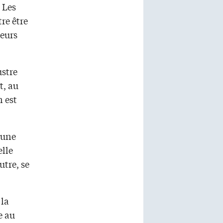
 Les
re être
leurs
ustre
t, au
n est
 une
elle
utre, se
 la
e au