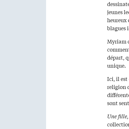
dessinate
jeunes le
heureux o
blagues i
Myriam d
comment ê
départ, q
unique.
Ici, il e
religion 
différent
sont sent
Une fille
collectio