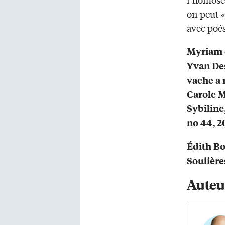
on peut «
avec poé
Myriam d
Yvan Des
vache a 
Carole M
Sybiline
no 44, 2
Édith Bo
Soulières
Auteu