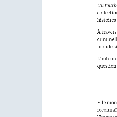
Un tourbi
collectio
histoires
À travers
criminell
monde si 
L’auteure
question
Elle mon
reconnaît
l’homosex