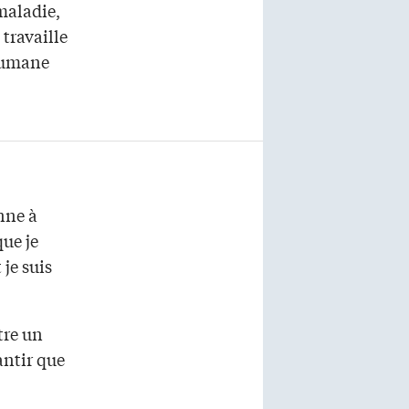
 maladie,
 travaille
 Humane
nne à
que je
 je suis
tre un
antir que