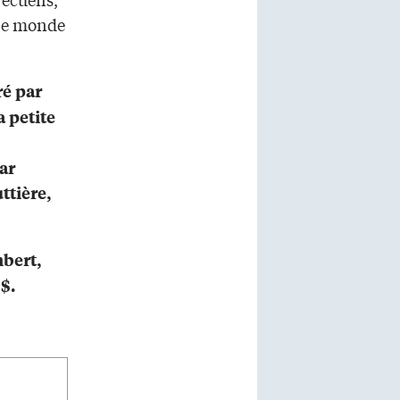
 le monde
ré par
 petite
ar
ttière,
mbert,
 $.