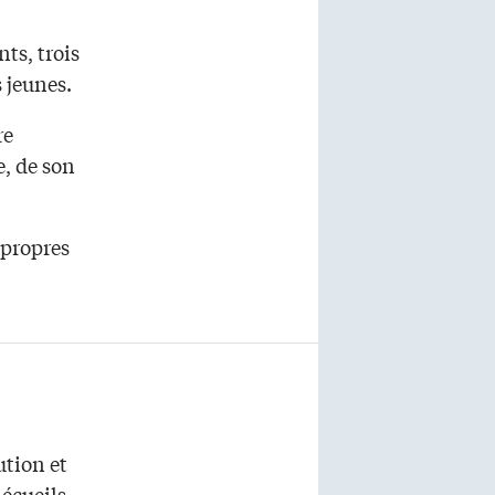
nts, trois
 jeunes.
re
e, de son
 propres
ution et
écueils,