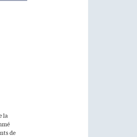
e la
ommé
ents de