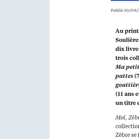
Publié 30/04/
Au print
Soulière
dix livre
trois co
Ma peti
pattes
(7
gouttièr
(11 ans 
un titre
Moi, Zèb
collecti
Zèbre se 