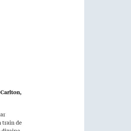
 Carlton,
par
n train de
e dizaine