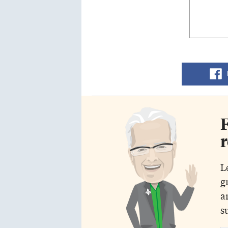
F
r
L
g
a
s