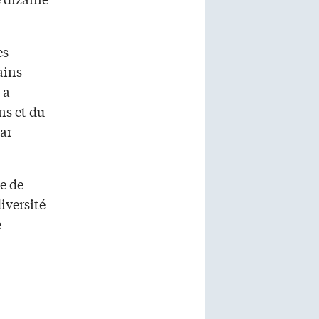
es
ains
 a
s et du
par
e de
iversité
e