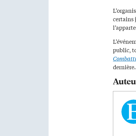
L’organis
certains 
l’appart
L’événeme
public, t
Combattr
dernière.
Auteu