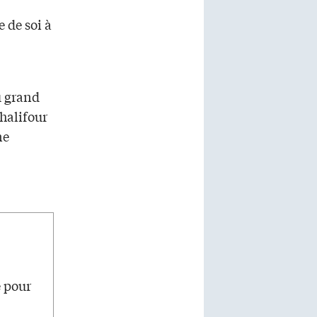
 de soi à
u grand
Chalifour
ne
e pour