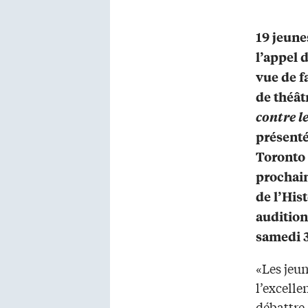
19 jeune
l’appel 
vue de f
de théât
contre l
présenté
Toronto 
prochain
de l’His
auditions
samedi 
«Les jeun
l’excelle
débattre