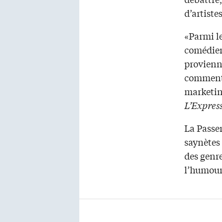
d’artiste
«Parmi le
comédien
provienn
commenté
marketing
L’Expres
La Passer
saynètes 
des genre
l’humour