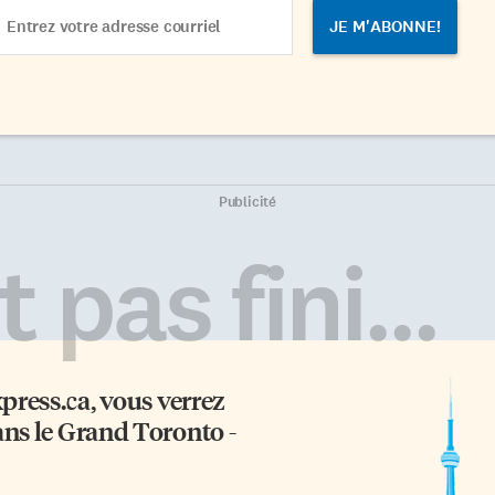
ail
dress
Publicité
 pas fini...
xpress.ca
, vous verrez
ans le Grand Toronto -