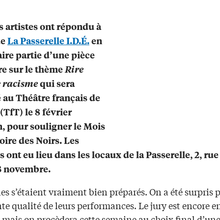
s artistes ont répondu à
de
La Passerelle I.D.É.
en
aire partie d’une pièce
re sur le thème
Rire
e racisme
qui sera
 au Théâtre français de
(TfT) le 8 février
, pour souligner le Mois
toire des Noirs. Les
 ont eu lieu dans les locaux de la Passerelle, 2, rue
3 novembre.
es s’étaient vraiment bien préparés. On a été surpris 
nte qualité de leurs performances. Le jury est encore e
, mais on procèdera cette semaine au choix final d’un