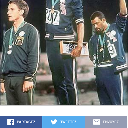
PARTAGEZ
TWEETEZ
ENVOYEZ