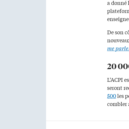
a donné l
plateform
enseigne
De son cô
nouveaux
me parle
20 00
L’ACPI e
seront re
500
les p
combler 