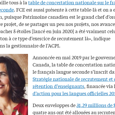
ille tous à la
table de concertation nationale sur le fr
econde
. FCE est aussi présente à cette table-là et on a 
n, puisque Patrimoine canadien est le grand chef d’or
e projet, de se partager un peu nos projets, nos avanc
eacher 5 étoiles [lancé en juin 2020] a été vraiment cel
ton à ce type d’exercice de recrutement là», indique
s la gestionnaire de l’ACPI.
Annoncée en mai 2019 par le gouvern
Canada, la table de concertation natio
le français langue seconde s’inscrit da
Stratégie nationale de recrutement et 
rétention d’enseignants
, financée via 
d’action pour les langues officielles 2
Deux enveloppes de
31,29 millions de 
quatre ans ont été allouées au recrut