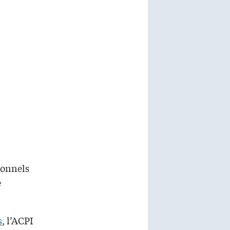
ionnels
e
s
, l’ACPI