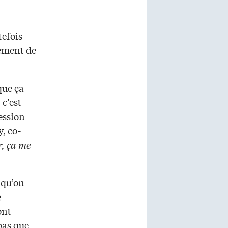
tefois
tement de
que ça
 c’est
fession
, co-
, ça me
 qu’on
e
ont
pas que