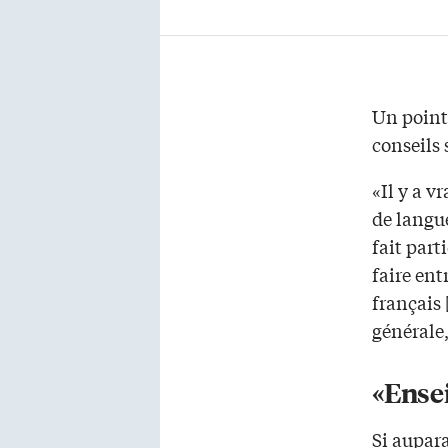
Un point
conseils 
«Il y a v
de langu
fait part
faire ent
français 
générale
«Ense
Si aupar