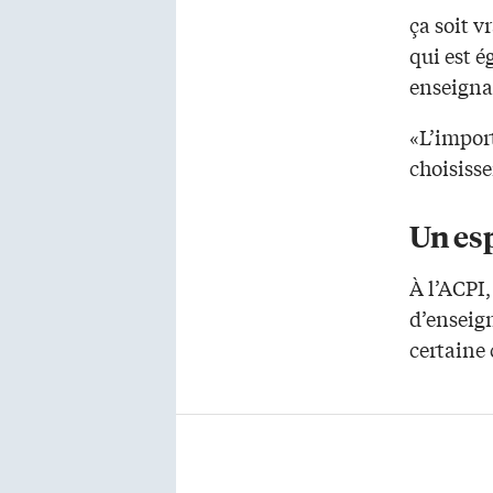
ça soit v
qui est é
enseigna
«L’import
choisiss
Un esp
À l’ACPI,
d’enseig
certaine 