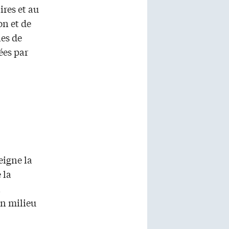
ires et au
n et de
es de
ées par
igne la
 la
n
en milieu