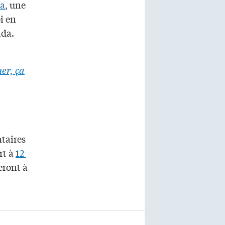
ca
, une
i en
ada.
er, ça
taires
rt à
12
eront à