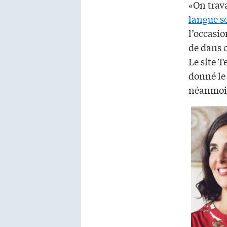
«On trava
langue s
l’occasio
de dans c
Le site T
donné le 
néanmoin