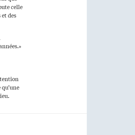
ute celle
 et des
i
 années.»
étention
e qu’une
ieu.