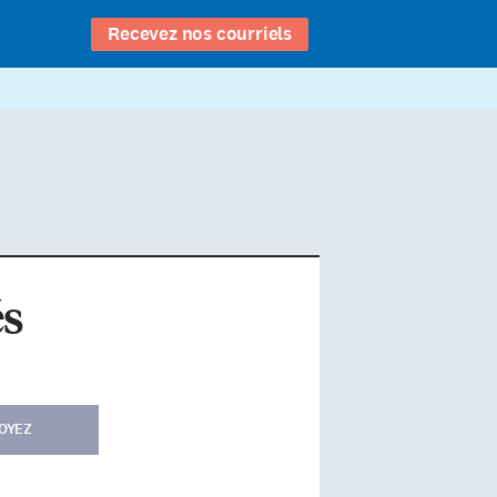
Recevez nos courriels
és
OYEZ