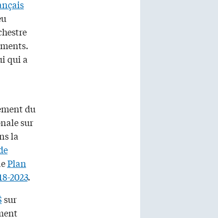
ançais
eu
chestre
ements.
ui qui a
ement du
nale sur
ns la
de
le
Plan
018-2023
.
$
sur
ement