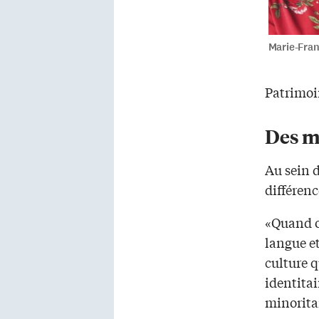
Marie-Fra
Patrimoi
Des mi
Au sein 
différen
«Quand o
langue et
culture q
identitai
minorita