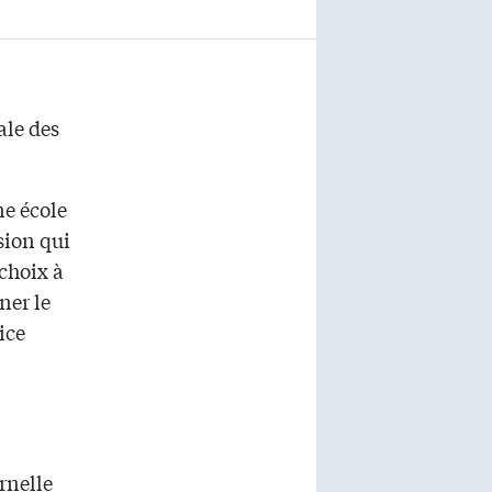
ale des
ne école
sion qui
 choix à
ner le
ice
rnelle