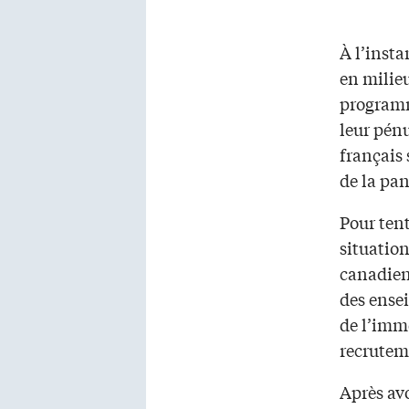
À l’insta
en milieu
program
leur pén
français 
de la pa
Pour tent
situation
canadien
des ense
de l’imm
recrutem
Après av