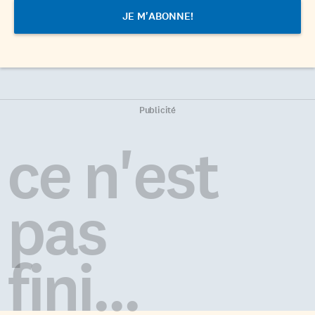
Publicité
ce n'est
pas
fini...