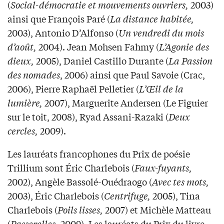
(
Social-démocratie et mouvements ouvriers,
2003)
ainsi que François Paré (
La distance habitée,
2003), Antonio D’Alfonso (
Un vendredi du mois
d’août,
2004). Jean Mohsen Fahmy (
L’Agonie des
dieux,
2005), Daniel Castillo Durante (
La Passion
des nomades
, 2006) ainsi que Paul Savoie (Crac,
2006), Pierre Raphaël Pelletier (
L’Œil de la
lumière,
2007), Marguerite Andersen (Le Figuier
sur le toit, 2008), Ryad Assani-Razaki (
Deux
cercles,
2009).
Les lauréats francophones du Prix de poésie
Trillium sont Éric Charlebois (
Faux-fuyants,
2002), Angèle Bassolé-Ouédraogo (
Avec tes mots,
2003), Éric Charlebois (
Centrifuge,
2005), Tina
Charlebois (
Poils lisses,
2007) et Michèle Matteau
(
Passerelles,
2009). Les lauréats du Prix du livre