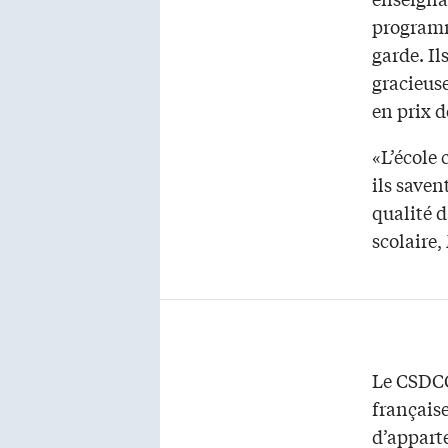
programme
garde. Il
gracieuse
en prix d
«L’école 
ils save
qualité d
scolaire
Le CSDCC
française
d’apparte