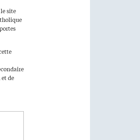
le site
atholique
 portes
cette
econdaire
 et de