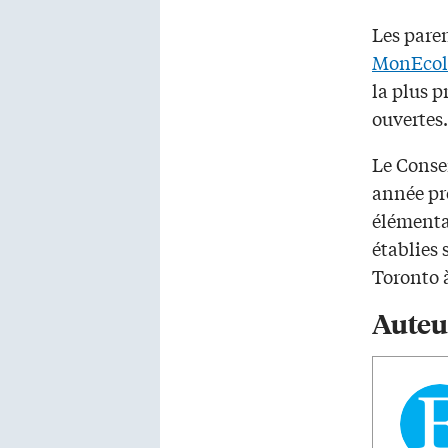
Les paren
MonEcol
la plus p
ouvertes.
Le Consei
année prè
élémenta
établies 
Toronto 
Auteu