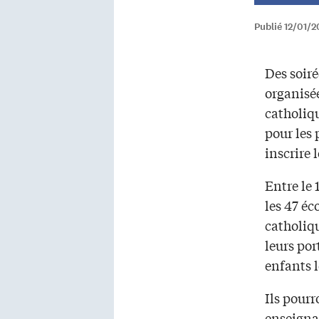
Publié 12/01/2
Des soiré
organisée
catholiq
pour les 
inscrire 
Entre le 1
les 47 éc
catholiq
leurs por
enfants l
Ils pourr
enseignan