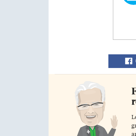
F
r
L
g
a