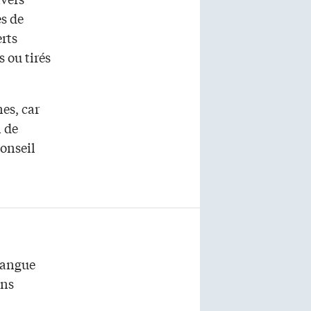
es de
erts
 ou tirés
es, car
n de
Conseil
 langue
ens