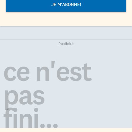
Publicité
ce n'est
pas
fini...