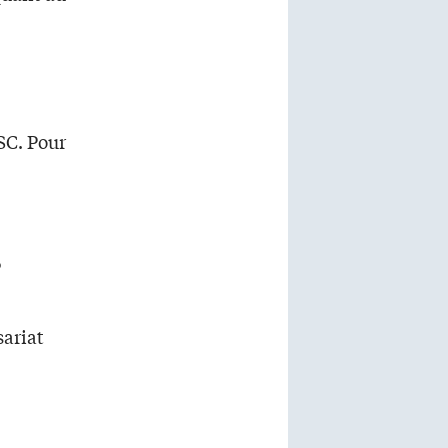
SC. Pour
s
sariat