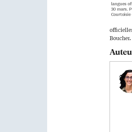
langues off
30 mars. P
Courtoisie
officiell
Boucher.
Auteu