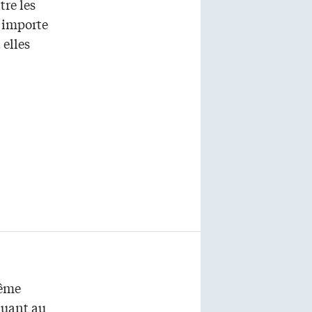
tre les
 importe
 elles
même
quant au