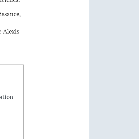
issance,
e-Alexis
mation