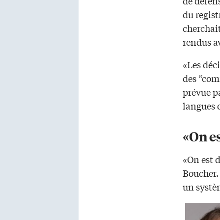
de défens
du regis
cherchai
rendus a
«Les déci
des “com
prévue pa
langues o
«On e
«On est d
Boucher.
un systèm