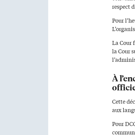
respect 
Pour l’he
L’organis
La Cour 
la Cour s
l’adminis
À l’e
offici
Cette dé
aux langu
Pour DCQ 
communica