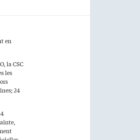
nt en
O, la CSC
es les
ors
ines; 24
24
ainte,
mment
cielles.