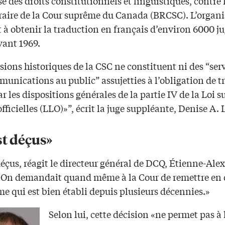
e des droits constitutionnels et linguistiques, contre
traire de la Cour suprême du Canada (BRCSC). L’organ
t à obtenir la traduction en français d’environ 6000 
vant 1969.
sions historiques de la CSC ne constituent ni des “serv
munications au public” assujetties à l’obligation de t
r les dispositions générales de la partie IV de la Loi su
fficielles (LLO)»”, écrit la juge suppléante, Denise A.
st déçus»
éçus, réagit le directeur général de DCQ, Étienne-Alex
 On demandait quand même à la Cour de remettre en 
e qui est bien établi depuis plusieurs décennies.»
Selon lui, cette décision «ne permet pas à 