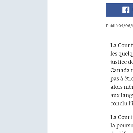
Publié 04/06/
La Cour f
les quel
justice 
Canada r
pas à êtr
alors mê
aux langu
conclu l’
La Cour f
la poursu