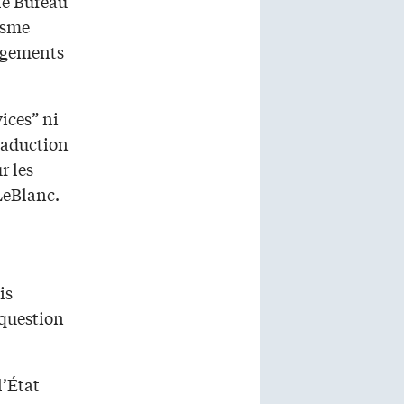
 le Bureau
isme
jugements
ices” ni
raduction
r les
 LeBlanc.
is
question
l’État