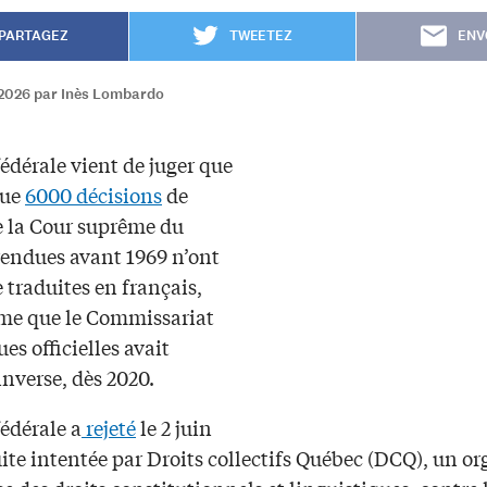
PARTAGEZ
TWEETEZ
ENV
2026 par Inès Lombardo
édérale vient de juger que
que
6000 décisions
de
de la Cour suprême du
endues avant 1969 n’ont
e traduites en français,
me que le Commissariat
es officielles avait
inverse, dès 2020.
édérale a
rejeté
le 2 juin
ite intentée par Droits collectifs Québec (DCQ), un o