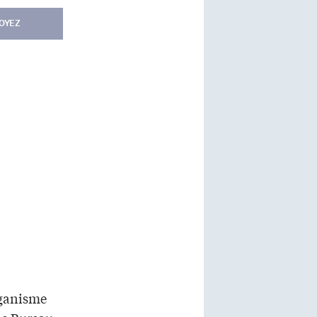
OYEZ
rganisme