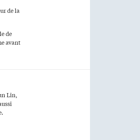
ur de la
le de
he avant
un Lin,
aussi
e.