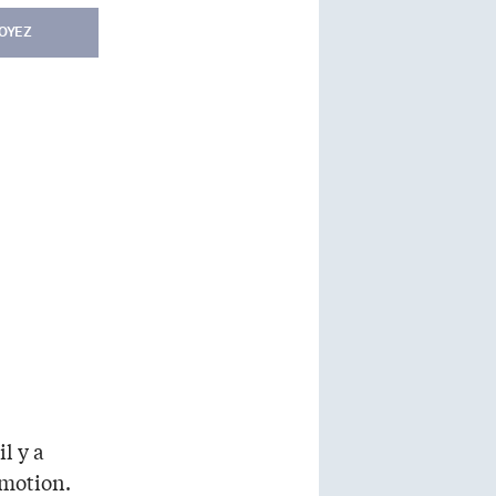
OYEZ
l y a
émotion.