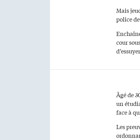
Mais jeud
police d
Enchaîné 
cour sous
d’essuyer
Âgé de 3
un étudia
face à qu
Les preuv
ordonnan