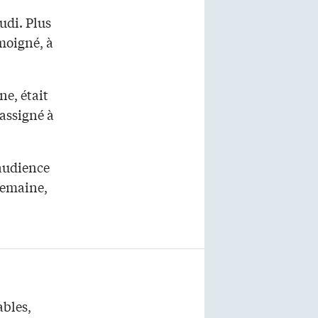
udi. Plus
moigné, à
ne, était
 assigné à
’audience
 semaine,
ables,