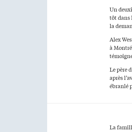
Un deuxi
tôt dans 
la deman
Alex Wes
à Montréa
témoigne
Le père d
après l’a
ébranlé 
La famill