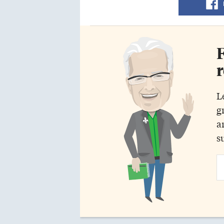
F
r
L
g
a
s
Em
Ad