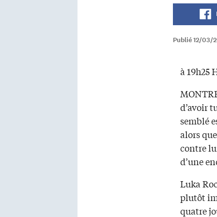
Publié 12/03/
à 19h25 H
MONTRÉA
d’avoir t
semblé e
alors qu
contre lu
d’une en
Luka Roc
plutôt im
quatre jo