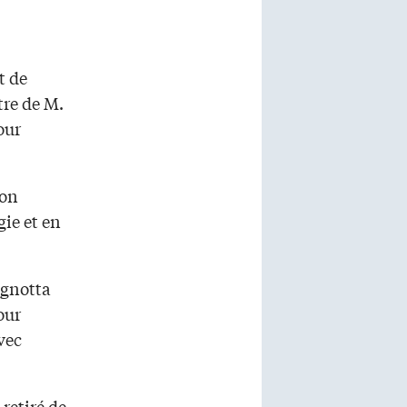
t de
tre de M.
our
ion
ie et en
agnotta
our
vec
retiré de