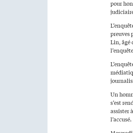
pour hono
judiciair
L’enquête
preuves 
Lin, âgé 
l’enquête
L’enquêt
médiatiqu
journalis
Un homme
s’est ren
assister 
l’accusé.
Mercredi,