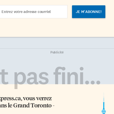
ail
dress
Publicité
 pas fini...
xpress.ca
, vous verrez
ans le Grand Toronto -