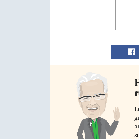
F
r
L
g
a
s