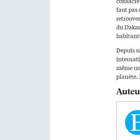
consacré 
faut pas 
retrouve
du Dakar 
habitant
Depuis sa
internati
même une 
planète. 
Auteu