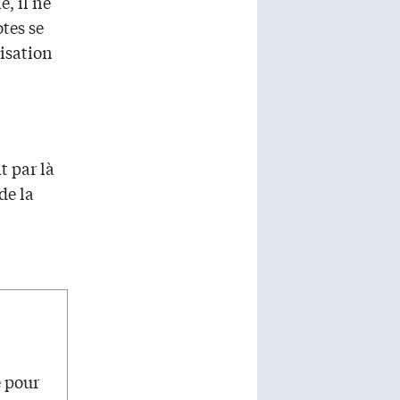
, il ne
otes se
isation
t par là
de la
e pour