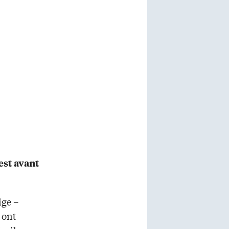
est avant
ige –
 ont