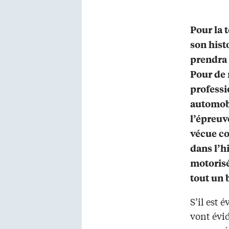
Pour la 
son hist
prendra 
Pour de
professi
automobi
l’épreuve
vécue c
dans l’h
motorisé
tout un 
S’il est 
vont évi