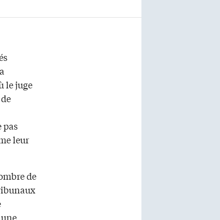
és
la
 le juge
 de
e pas
me leur
 nombre de
tribunaux
e
r une