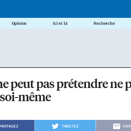
Opinion
Ici et là
Recherche
e peut pas prétendre ne 
e soi-même
PARTAGEZ
TWEETEZ
ENV