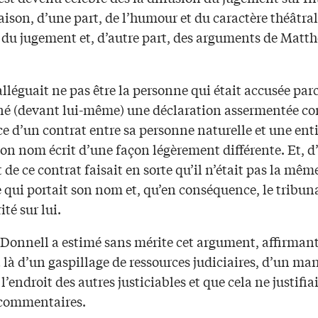
raison, d’une part, de l’humour et du caractère théâtral
e du jugement et, d’autre part, des arguments de Matt
alléguait ne pas être la personne qui était accusée parc
gné (devant lui-même) une déclaration assermentée c
ce d’un contrat entre sa personne naturelle et une ent
on nom écrit d’une façon légèrement différente. Et, d
fet de ce contrat faisait en sorte qu’il n’était pas la mêm
qui portait son nom et, qu’en conséquence, le tribuna
ité sur lui.
ODonnell a estimé sans mérite cet argument, affirmant
t là d’un gaspillage de ressources judiciaires, d’un m
 l’endroit des autres justiciables et que cela ne justifia
 commentaires.