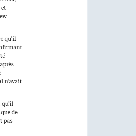
 et
hew
e qu’il
onfirmant
ité
’après
e
l n’avait
 qu’il
anque de
it pas