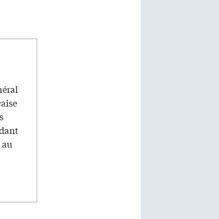
néral
çaise
s
ndant
r au