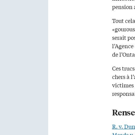
pension 
Tout cel
«gourous»
serait po
l’Agence
de l’Onta
Ces trucs
chers à l
victimes 
responsab
Rense
R. v. Du
Meads v.