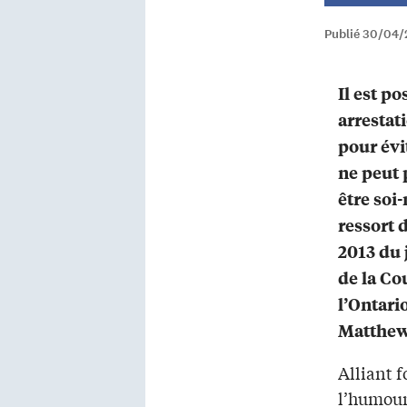
Publié 30/04/
Il est po
arrestati
pour évi
ne peut 
être soi
ressort 
2013 du 
de la Co
l’Ontario
Matthew
Alliant f
l’humour 