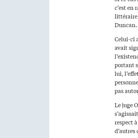
c’est en 
littérair
Duncan.
Celui-ci 
avait si
l’existen
portant s
lui, l’ef
personne 
pas autor
Le juge 
s’agissai
respect à
d’autres