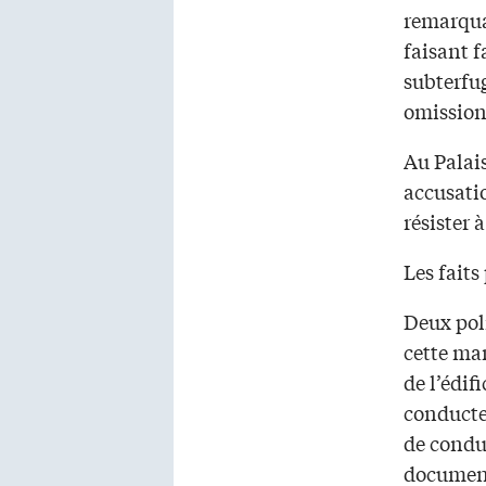
remarqua
faisant f
subterfug
omission
Au Palais
accusatio
résister 
Les faits
Deux poli
cette ma
de l’édif
conducteu
de condui
documen