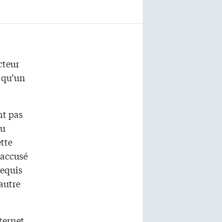
cteur
u qu’un
nt pas
du
ette
’accusé
requis
autre
ternet,