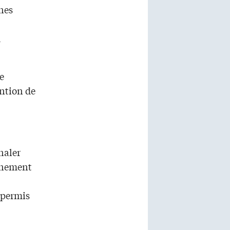
nes
u
e
ention de
naler
onnement
n permis