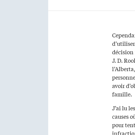
Cependant
d’utilise
décision
J. D. Roo
l’Alberta
personne
avoir d’
famille.
J’ai lu l
causes où
pour tent
infractio