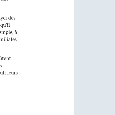
ayer des
qu’il
xemple, à
miliales
oûtent
s
uir leurs