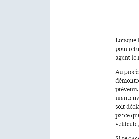
Lorsque l
pour refu
agent le 
Au procès
démontré 
prévenu. 
manœuvre 
soit décl
parce que
véhicule,
Si ce cas