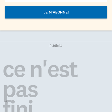
Publicité
ce n'est
pas
fini...