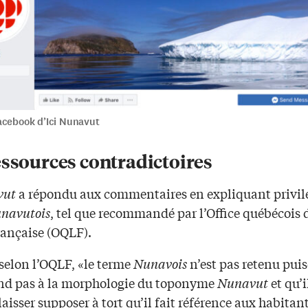
acebook d’Ici Nunavut
essources contradictoires
vut
a répondu aux commentaires en expliquant privilé
navutois
, tel que recommandé par l’Office québécois d
rançaise (OQLF).
 selon l’OQLF, «le terme
Nunavois
n’est pas retenu puis
nd pas à la morphologie du toponyme
Nunavut
et qu’i
laisser supposer à tort qu’il fait référence aux habitan