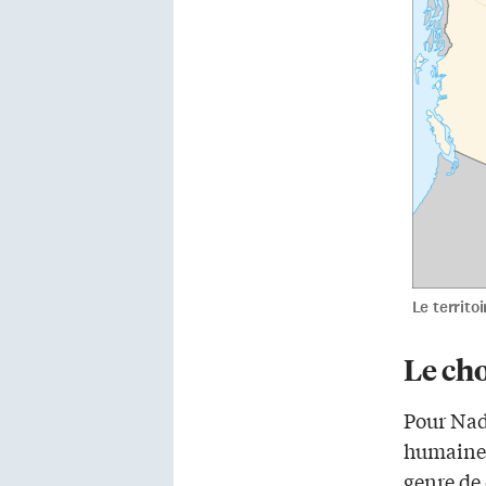
Le territo
Le ch
Pour Nadi
humaines
genre de 