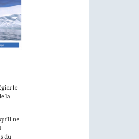
gier le
e la
qu’il ne
l
ts du