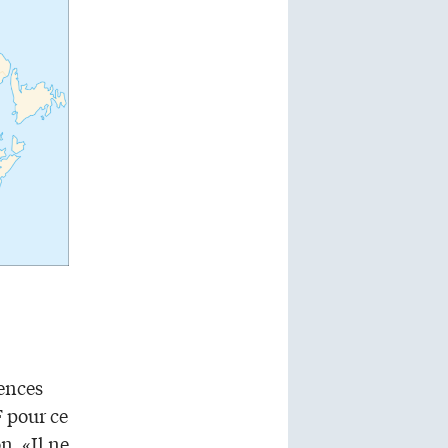
iences
F pour ce
n. «Il ne