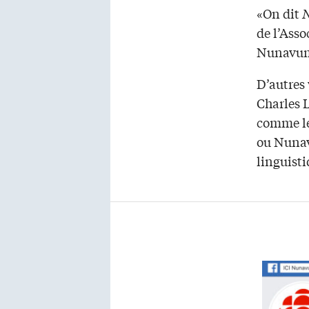
«On dit
N
de l’Ass
Nunavumm
D’autres 
Charles 
comme le
ou Nunavo
linguisti