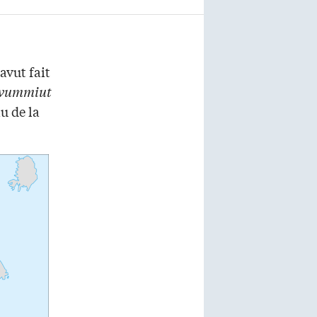
avut fait
vummiut
u de la