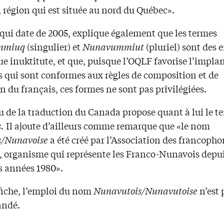
 région qui est située au nord du Québec».
 qui date de 2005, explique également que les termes
mmiuq
(singulier) et
Nunavummiut
(pluriel) sont des
ue inuktitute, et que, puisque l’OQLF favorise l’impla
s qui sont conformes aux règles de composition et de
n du français, ces formes ne sont pas privilégiées.
u de la traduction du Canada propose quant à lui le t
s.
Il ajoute d’ailleurs comme remarque que «le nom
s/Nunavoise
a été créé par l’Association des francoph
 organisme qui représente les Franco-Nunavois depui
s années 1980».
 fiche, l’emploi du nom
Nunavutois/Nunavutoise
n’est 
ndé.