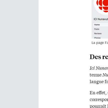
La page F
Des r
Ici Nuna
terme
Nu
langue f
En effet,
correspo
pourrait 