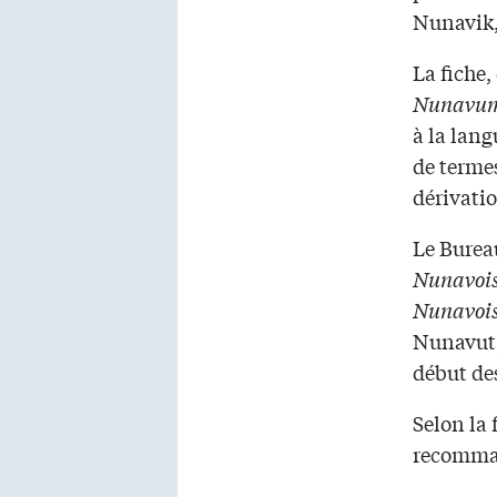
Nunavik,
La fiche,
Nunavu
à la lang
de terme
dérivatio
Le Burea
Nunavoi
Nunavoi
Nunavut,
début de
Selon la
recomma