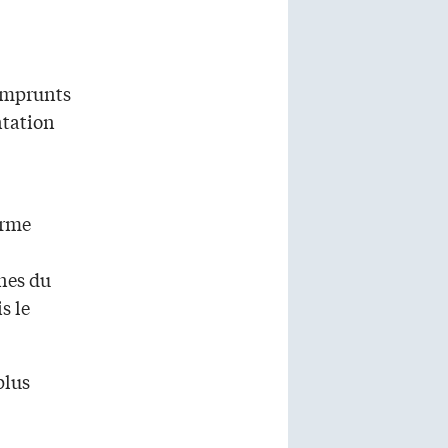
 emprunts
ntation
erme
ones du
s le
plus