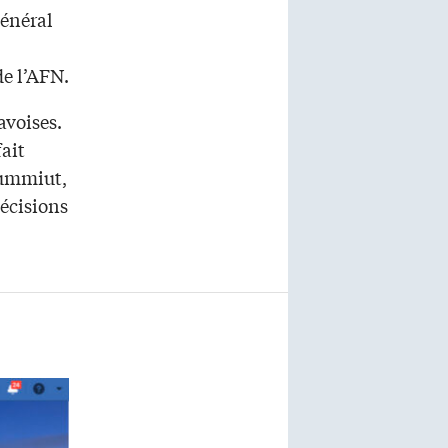
énéral
e l’AFN.
avoises.
ait
vummiut,
décisions