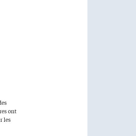
des
res ont
r les