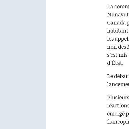
La comm
Nunavut 
Canada p
habitant
les appel
non des
s’est mis 
d’État.
Le débat 
lancemen
Plusieurs
réaction
émergé p
francopho