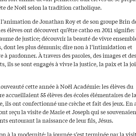
te de Noël selon la tradition catholique.
s l’animation de Jonathan Roy et de son groupe Brin d
les élèves ont découvert qu’être catho en 2011 signifie: 
ume de justice; découvrir la beauté de vivre ensemble
s, dont les plus démunis; dire non à l’intimidation et
 à pardonner. À travers des paroles, des images et de
s, ils se sont engagés à vivre la justice, la paix et la j
.
ouveauté cette année à Noël Académie: les élèves du
e accueillaient 55 élèves des écoles élémentaires de la
 ils ont confectionné une crèche et fait des jeux. En 
 ont reçu la visite de Marie et Joseph qui se souvenaien
ts entourant la naissance de leur fils, Jésus.
n à la modernité: la journée s’est terminée par la visi