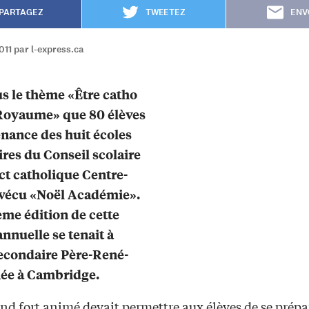
PARTAGEZ
TWEETEZ
ENV
011 par l-express.ca
us le thème «Être catho
 Royaume» que 80 élèves
nance des huit écoles
res du Conseil scolaire
ict catholique Centre-
 vécu «Noël Académie».
ème édition de cette
annuelle se tenait à
secondaire Père-René-
née à Cambridge.
d fort animé devait permettre aux élèves de se prépar