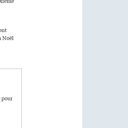
uxième
sont
n Noël
e pour