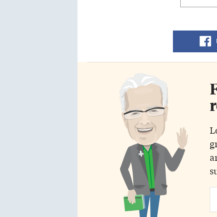
F
r
L
g
a
s
Em
Ad