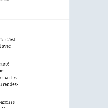
: «c’est
l avec
nauté
per
é par les
au rendez-
paroisse