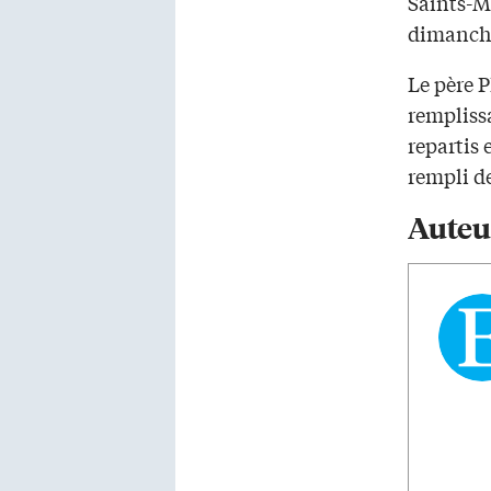
Saints-M
dimanche
Le père P
remplissa
repartis 
rempli de
Auteu