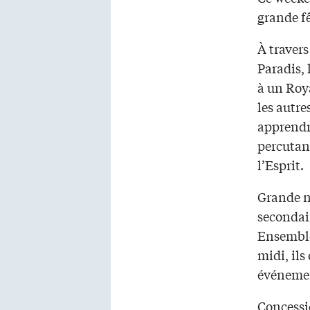
grande fê
À traver
Paradis, 
à un Roya
les autre
apprendre
percutant
l’Esprit
Grande n
secondair
Ensemble,
midi, ils
événemen
Concessio