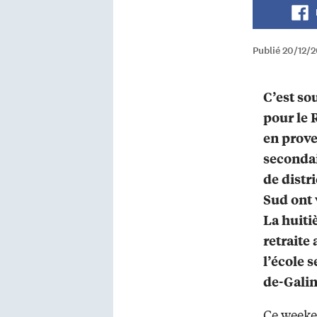
Publié 20/12/2
C’est so
pour le
en prove
secondai
de distr
Sud ont
La huiti
retraite 
l’école 
de-Gali
Ce weeken