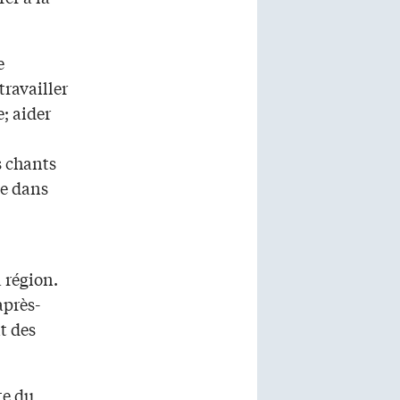
e
travailler
; aider
s chants
oie dans
 région.
après-
t des
te du