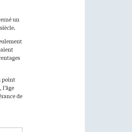
cerné un
siècle.
seulement
taient
rcentages
 point
, l’âge
érance de