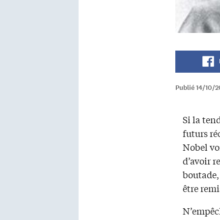
Publié 14/10/
Si la ten
futurs ré
Nobel vo
d’avoir r
boutade,
être remi
N’empêch