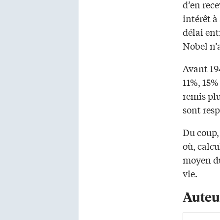
d’en rece
intérêt à
délai en
Nobel n’a
Avant 194
11%, 15%
remis plu
sont res
Du coup,
où, calcu
moyen du
vie.
Auteu