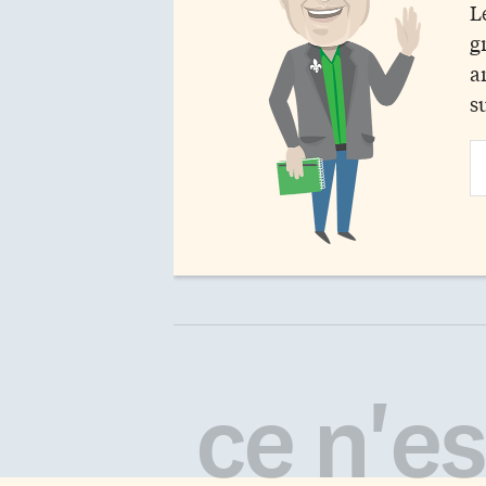
L
g
a
s
Em
Ad
ce n'est