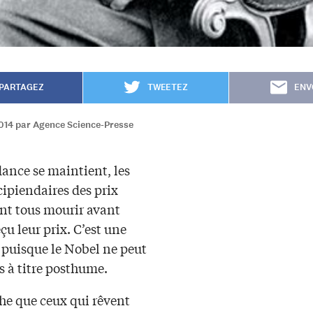
PARTAGEZ
TWEETEZ
ENV
2014 par Agence Science-Presse
dance se maintient, les
cipiendaires des prix
nt tous mourir avant
eçu leur prix. C’est une
 puisque le Nobel ne peut
s à titre posthume.
e que ceux qui rêvent