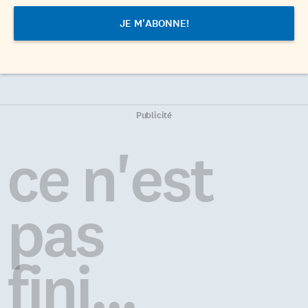
Publicité
ce n'est
pas
fini...