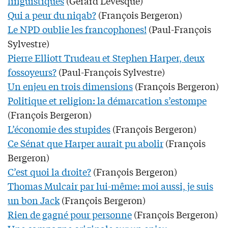
linguistiques
(Gérard Lévesque)
Qui a peur du niqab?
(François Bergeron)
Le NPD oublie les francophones!
(Paul-François
Sylvestre)
Pierre Elliott Trudeau et Stephen Harper, deux
fossoyeurs?
(Paul-François Sylvestre)
Un enjeu en trois dimensions
(François Bergeron)
Politique et religion: la démarcation s’estompe
(François Bergeron)
L’économie des stupides
(François Bergeron)
Ce Sénat que Harper aurait pu abolir
(François
Bergeron)
C’est quoi la droite?
(François Bergeron)
Thomas Mulcair par lui-même: moi aussi, je suis
un bon Jack
(François Bergeron)
Rien de gagné pour personne
(François Bergeron)