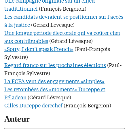
Une campagne originale sur un enjeu
tradititionnel
(François Bergeron)
Les candidats devraient se positionner sur l’accès
à la justice
(Gérard Lévesque)
Une longue période électorale qui va coûter cher
aux contribuables
(Gérard Lévesque)
«Sorry, I don’t speak French»
(Paul-François
Sylvestre)
Regard franco sur les prochaines élections
(Paul-
François Sylvestre)
La FCFA veut des engagements «simples»
Les retombées des «moments» Duceppe et
Péladeau
(Gérard Lévesque)
Gilles Duceppe derechef
(François Bergeron)
Auteur