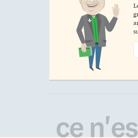
L
g
a
s
Em
Ad
ce n'est