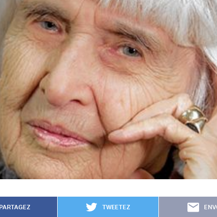
PARTAGEZ
TWEETEZ
ENV