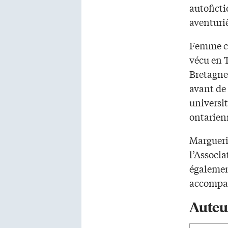
autoficti
aventuriè
Femme co
vécu en T
Bretagne
avant de 
universit
ontarienn
Margueri
l’Associa
égalemen
accompagn
Auteu