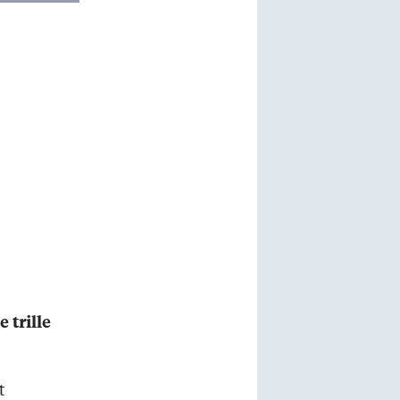
 trille
t