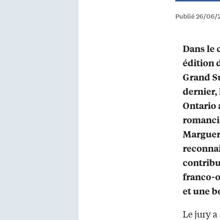
Publié 26/06/2
Dans le 
édition 
Grand Su
dernier,
Ontario a
romanciè
Marguer
reconnai
contribut
franco-o
et une b
Le jury a