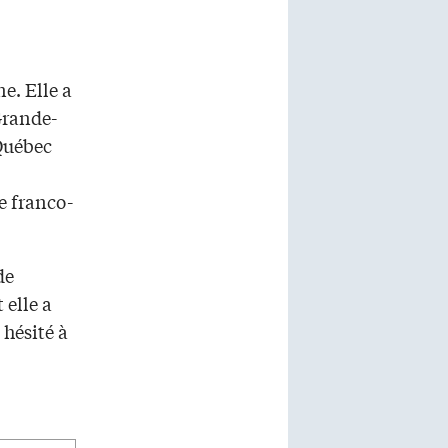
e. Elle a
Grande-
 Québec
ue franco-
de
 elle a
 hésité à