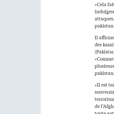
«Cela fai
indulgent
attaques.
pakistan
Il affir
des kamik
(Pakistan
«Comme B
plusieurs
pakistan
«Il est t
souverain
terrorism
de l’Afgh
toute aut