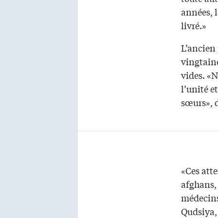
années, l
livré.»
L’ancien
vingtaine
vides. «
l’unité e
sœurs», 
«Ces atte
afghans, 
médecins.
Qudsiya, 