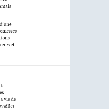
jamais
 d’une
promesses
itons
rères et
nts
es
a vie de
availler