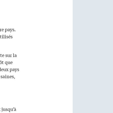
re pays.
tilisés
e sur la
tôt que
 deux pays
saines,
 jusqu’à