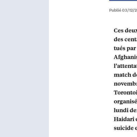
Publié 03/12/2
Ces deux
des cent
tués par
Afghanis
l’attent
match de
novembr
Torontoi
organisé
lundi de
Haidari 
suicide 