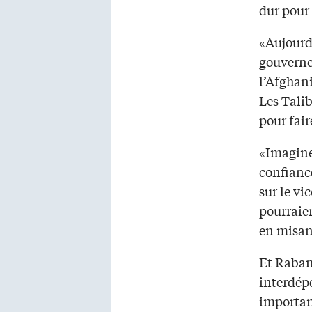
dur pour 
«Aujourd
gouverne
l’Afghani
Les Talib
pour fair
«Imaginez
confiance
sur le vi
pourraie
en misant
Et Raban
interdép
important