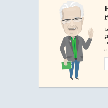
F
r
L
g
a
s
Em
Ad