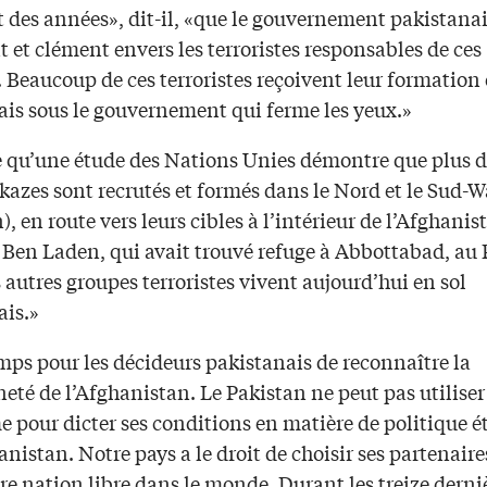
t des années», dit-il, «que le gouvernement pakistanai
 et clément envers les terroristes responsables de ces
 Beaucoup de ces terroristes reçoivent leur formation 
ais sous le gouvernement qui ferme les yeux.»
me qu’une étude des Nations Unies démontre que plus 
azes sont recrutés et formés dans le Nord et le Sud-W
), en route vers leurs cibles à l’intérieur de l’Afghanis
en Laden, qui avait trouvé refuge à Abbottabad, au 
 autres groupes terroristes vivent aujourd’hui en sol
ais.»
emps pour les décideurs pakistanais de reconnaître la
eté de l’Afghanistan. Le Pakistan ne peut pas utiliser
e pour dicter ses conditions en matière de politique é
anistan. Notre pays a le droit de choisir ses partenai
re nation libre dans le monde. Durant les treize derni