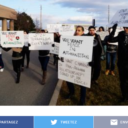
PARTAGEZ
TWEETEZ
ENV