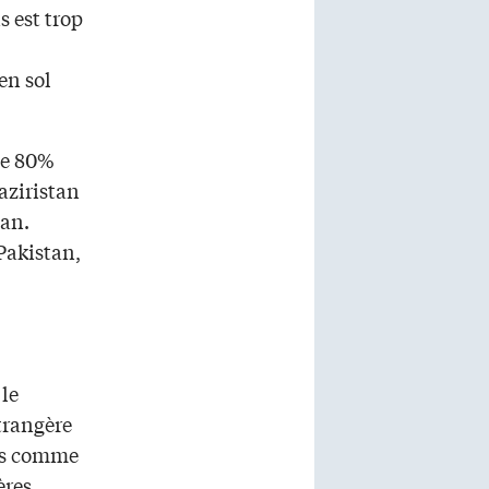
s est trop
en sol
de 80%
aziristan
tan.
Pakistan,
 le
trangère
res comme
ères