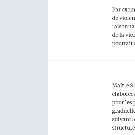
Par exem
de violen
raisonnab
de la vio
pourrait 
Maître Sm
élaborées
pour les
graduell
suivant:
structure