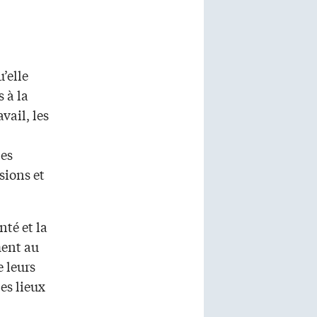
’elle
 à la
vail, les
les
usions et
nté et la
ment au
 leurs
es lieux