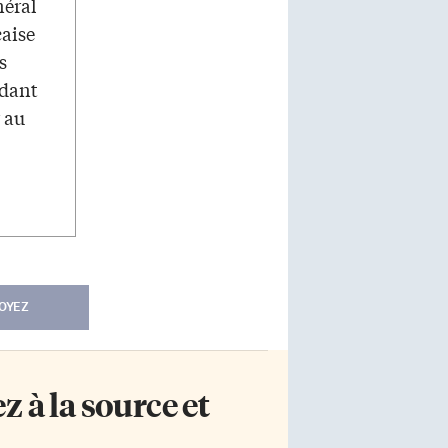
néral
çaise
s
ndant
r au
OYEZ
 à la source et