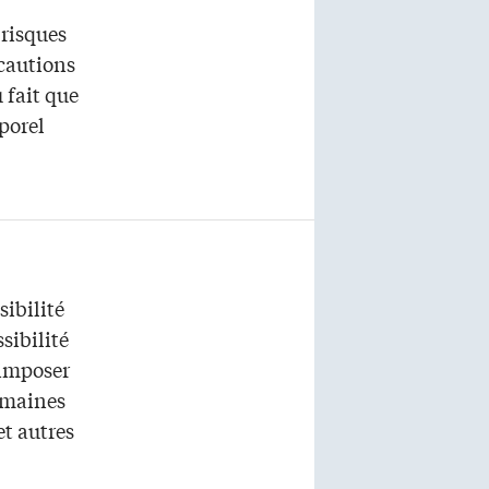
 risques
écautions
 fait que
rporel
sibilité
sibilité
 imposer
omaines
t autres