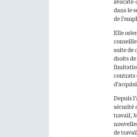
avocate-
dans le s
de l’emp
Elle orie
conseille
suite de 
droits d
limitatio
contrats 
d’acquisi
Depuis l’
sécurité 
travail, 
nouvelles
de travai