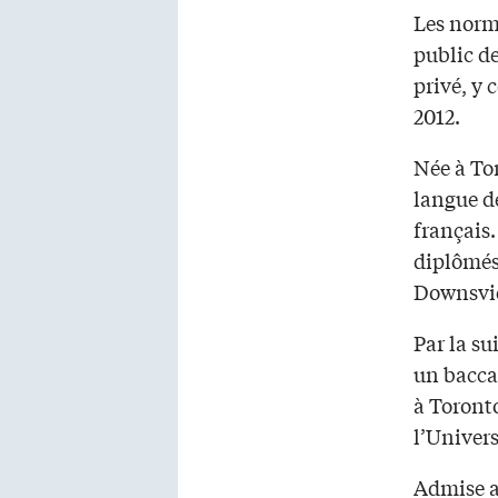
Les norme
public de
privé, y 
2012.
Née à To
langue de
français.
diplômés
Downsvi
Par la su
un baccal
à Toronto
l’Univers
Admise a