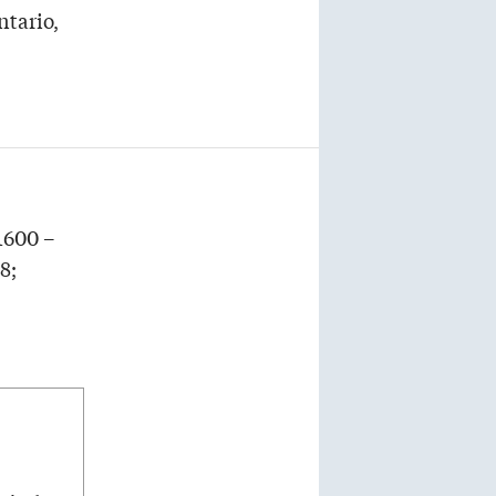
ntario,
1600 –
8;