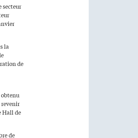
e secteur
teur
anvier
s la
de
ération de
 a obtenu
 revenir
e Hall de
bre de