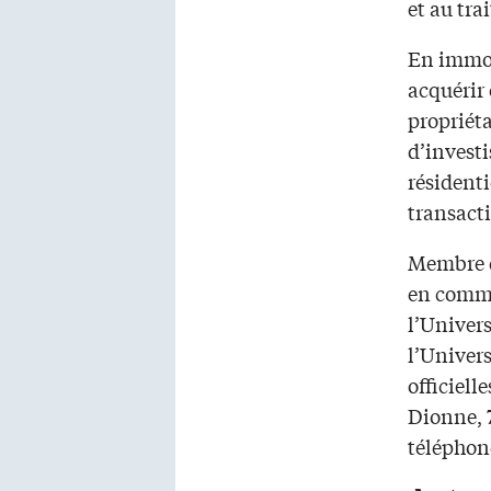
et au tra
En immobi
acquérir 
propriéta
d’investi
résidenti
transact
Membre d
en commo
l’Univer
l’Univers
officiell
Dionne, 
téléphone