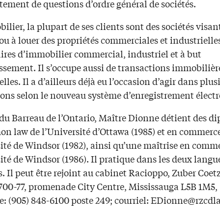
itement de questions d’ordre général de sociétés.
lier, la plupart de ses clients sont des sociétés visan
ou à louer des propriétés commerciales et industrielles
ires d’immobilier commercial, industriel et à but
ssement. Il s’occupe aussi de transactions immobilièr
elles. Il a d’ailleurs déjà eu l’occasion d’agir dans plus
ions selon le nouveau système d’enregistrement élect
u Barreau de l’Ontario, Maître Dionne détient des d
n law de l’Université d’Ottawa (1985) et en commerc
sité de Windsor (1982), ainsi qu’une maîtrise en comm
ité de Windsor (1986). Il pratique dans les deux langu
es. Il peut être rejoint au cabinet Racioppo, Zuber Coet
700-77, promenade City Centre, Mississauga L5B 1M5,
: (905) 848-6100 poste 249; courriel:
EDionne@rzcdl