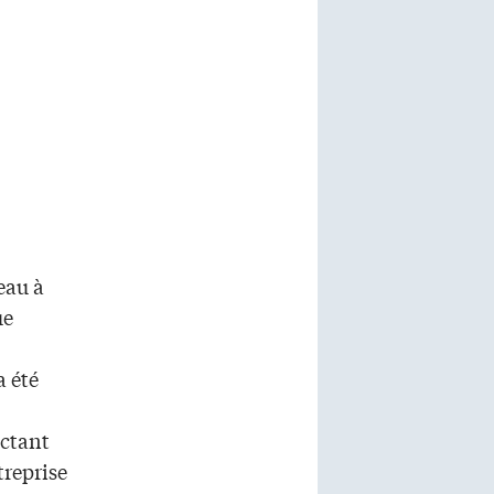
eau à
ue
a été
ectant
treprise