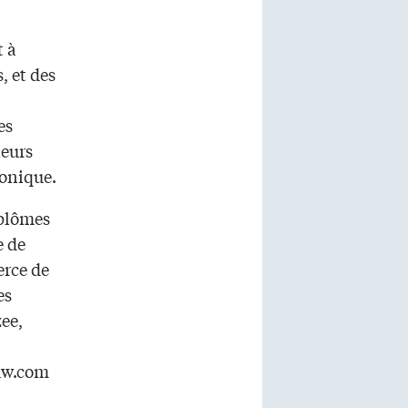
t à
, et des
es
ieurs
ronique.
iplômes
e de
erce de
es
zee,
aw.com