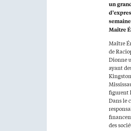
un grand
d’expres
semaine,
Maître É
Maître É
de Racio
Dionne u
ayant de
Kingston 
Mississau
figurent 
Dans le c
responsab
financem
des socié