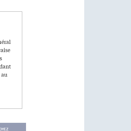
néral
çaise
s
ndant
r au
OYEZ