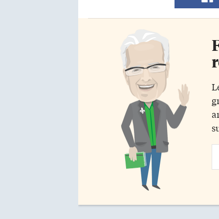
F
r
L
g
a
s
Em
Ad