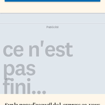
Publicité
ce n'est
pas
fini...
Sur la page d'accueil de
l-express.ca
, vous