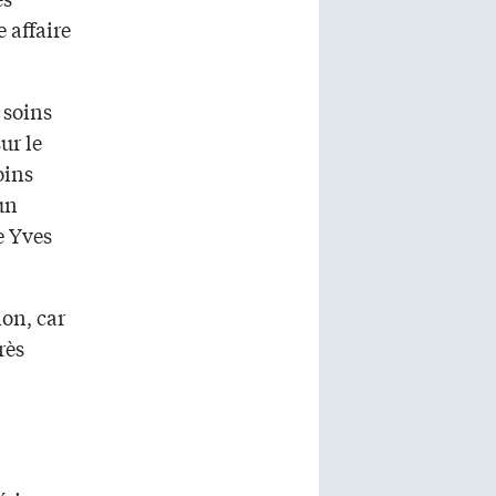
 affaire
 soins
ur le
oins
un
e Yves
ion, car
rès