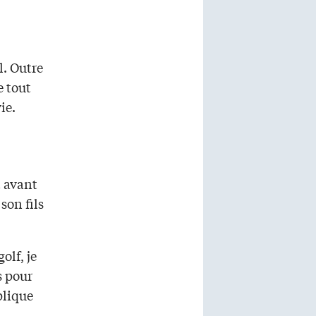
l. Outre
e tout
ie.
t avant
son fils
olf, je
s pour
plique