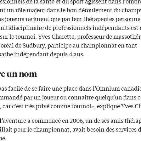
ssionnels de la santé et du sport agissent dans l’ombr
nt un rôle majeur dans le bon déroulement du champ
ns joueurs ne jurent que par leur thérapeutes personne
ultidisciplinaire de professionnels indépendants est 
sur le tournoi. Yves Charette, professeur de massothé
Boréal de Sudbury, participe au championnat en tant
pathe indépendant depuis 4 ans.
ire un nom
 pas facile de se faire une place dans l’Omnium canadie
ommandé par un joueur ou connaître quelqu’un dans c
car c’est très privé comme tournoi», explique Yves Ch
, l’aventure a commencé en 2006, un de ses amis théra
illait pour le championnat, avait besoin des services 
he.