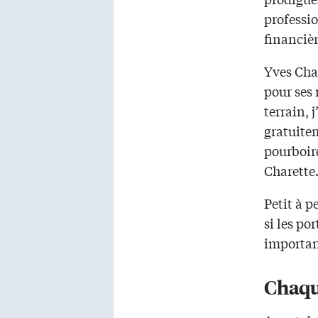
professio
financièr
Yves Char
pour ses 
terrain, 
gratuitem
pourboir
Charette
Petit à pe
si les po
important
Chaqu