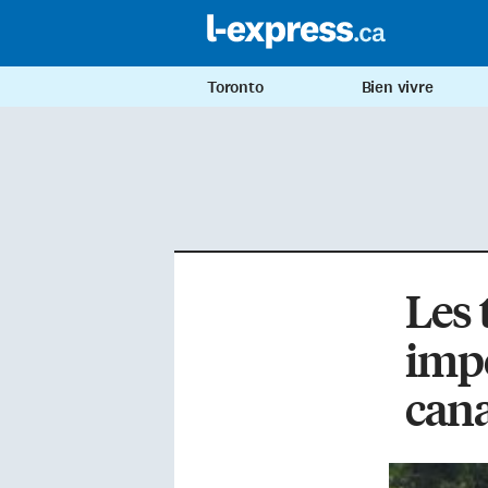
Toronto
Bien vivre
Les 
impo
can