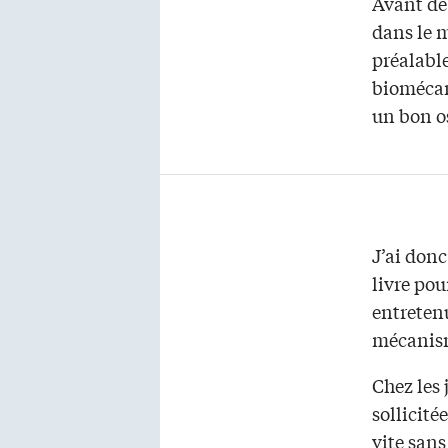
Avant de 
dans le m
préalable
biomécan
un bon o
J’ai donc
livre pou
entretenu
mécanisme
Chez les 
sollicité
vite sans