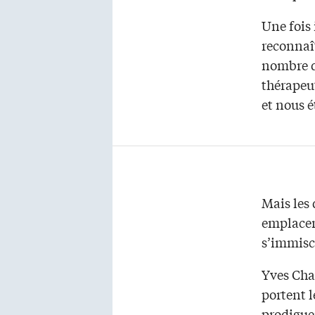
Une fois 
reconnaît
nombre d
thérapeut
et nous é
Mais les
emplacem
s’immisce
Yves Char
portent l
prodiguer