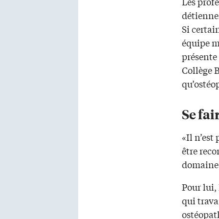
Les profe
détienne
Si certai
équipe m
présente 
Collège 
qu’ostéo
Se fa
«Il n’est
être rec
domaine, 
Pour lui
qui trava
ostéopat