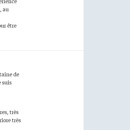
périence
, au
ur être
gtaine de
 suis
res, très
iore très