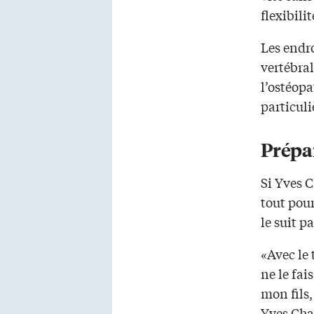
flexibili
Les endro
vertébral
l’ostéopa
particuli
Prépar
Si Yves C
tout pour
le suit p
«Avec le 
ne le fai
mon fils,
Yves Cha