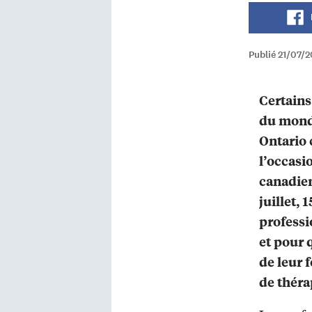
Publié 21/07/
Certains
du mond
Ontario 
l’occas
canadien
juillet,
professi
et pour 
de leur 
de théra