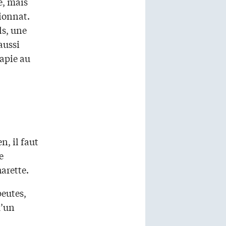
e, mais
ionnat.
ls, une
aussi
rapie au
n, il faut
e
arette.
peutes,
d’un