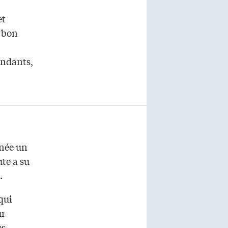
et
d bon
endants,
nnée un
te a su
.
qui
ur
es