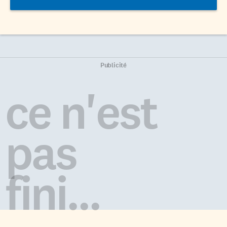
Publicité
ce n'est
pas
fini...