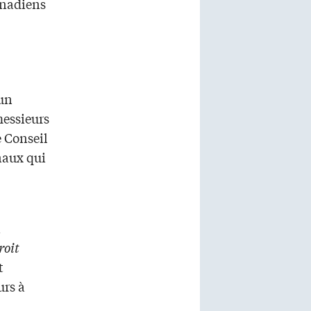
anadiens
 un
messieurs
e Conseil
naux qui
a
roit
t
urs à