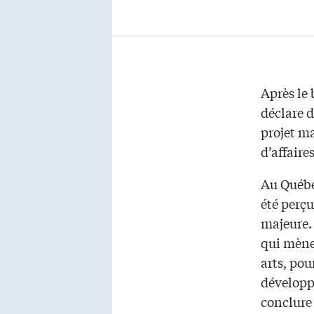
Après le 
déclare 
projet m
d’affaire
Au Québe
été perç
majeure. 
qui mène
arts, pou
développe
conclure 