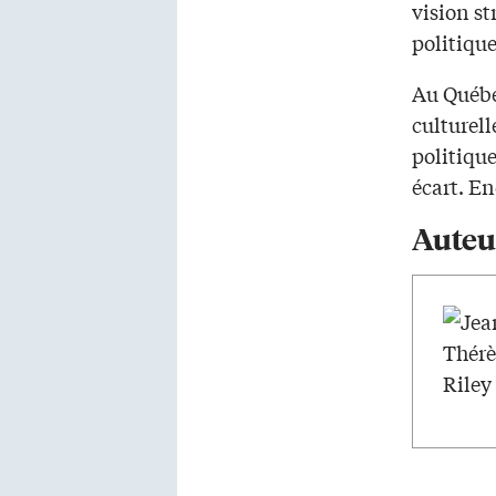
vision st
politiqu
Au Québe
culturell
politique
écart. E
Auteu