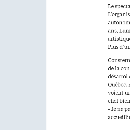
Le specta
L’organis
autonome
ans, Lum
artistiq
Plus d’un
Consterna
de la con
désarroi 
Québec. A
voient un
chef bie
«Je ne p
accueilli