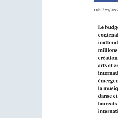
Publié 24/02/
Le budge
contenai
inattend
millions
création
arts et c
internat
émergen
la musiq
danse et
lauréats 
internat