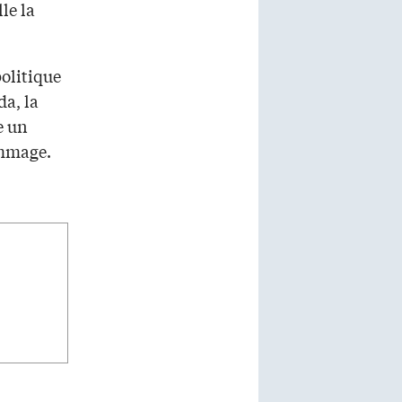
le la
olitique
da, la
e un
ommage.