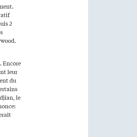
ement.
ratif
uis 2
es
lywood.
s. Encore
ent leur
nent du
ertains
jian, le
nonce:
erait