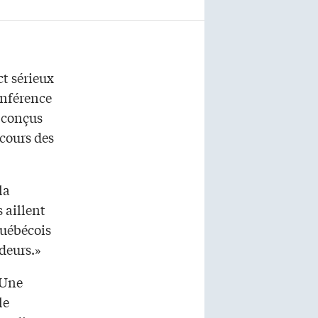
ct sérieux
onférence
s conçus
 cours des
la
 aillent
québécois
deurs.»
 Une
le