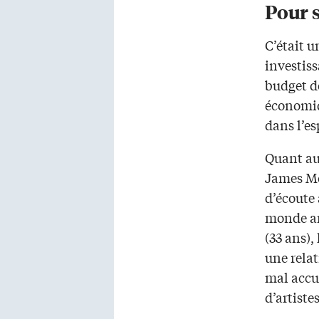
Pour s
C’était u
investis
budget d
économiq
dans l’es
Quant au 
James Mo
d’écoute 
monde art
(33 ans),
une relat
mal accu
d’artiste