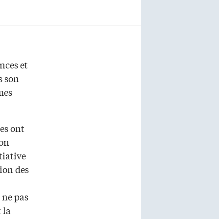
nces et
s son
mes
es ont
ion
tiative
ion des
 ne pas
 la