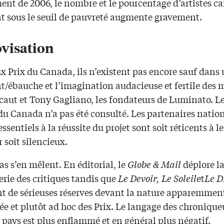
ent de 2006, le nombre et le pourcentage d’artistes c
nt sous le seuil de pauvreté augmente gravement.
visation
x Prix du Canada, ils n’existent pas encore sauf dans
/ébauche et l’imagination audacieuse et fertile des 
caut et Tony Gagliano, les fondateurs de Luminato. L
du Canada n’a pas été consulté. Les partenaires natio
essentiels à la réussite du projet sont soit réticents à le
 soit silencieux.
s s’en mêlent. En éditorial, le
Globe & Mail
déplore l
rie des critiques tandis que
Le Devoir, Le Soleil
et
Le D
t de sérieuses réserves devant la nature apparemmen
e et plutôt ad hoc des Prix. Le langage des chronique
e pays est plus enflammé et en général plus négatif.