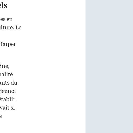
els
ues en
lture. Le
 Harper
ine,
alité
ants du
 jeunot
établir
ait si
s