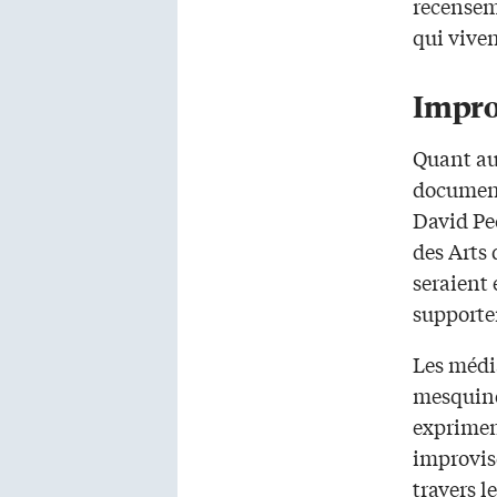
recensem
qui vive
Impro
Quant au
document
David Pe
des Arts 
seraient 
supporter
Les média
mesquine
exprimen
improvisé
travers l