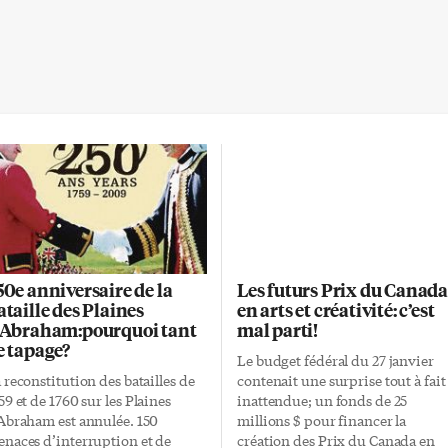
50e anniversaire de la
Les futurs Prix du Canad
ataille des Plaines
en arts et créativité: c’est
’Abraham:pourquoi tant
mal parti!
e tapage?
Le budget fédéral du 27 janvier
 reconstitution des batailles de
contenait une surprise tout à fait
59 et de 1760 sur les Plaines
inattendue; un fonds de 25
Abraham est annulée. 150
millions $ pour financer la
naces d’interruption et de
création des Prix du Canada en