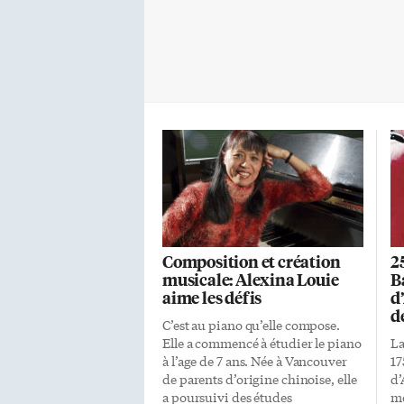
Composition et création
2
musicale: Alexina Louie
B
aime les défis
d
d
C’est au piano qu’elle compose.
Elle a commencé à étudier le piano
La
à l’age de 7 ans. Née à Vancouver
17
de parents d’origine chinoise, elle
d’
a poursuivi des études
me