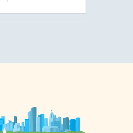
et
s
t
.