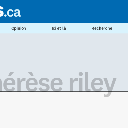
Opinion
Ici et là
Recherche
érèse riley