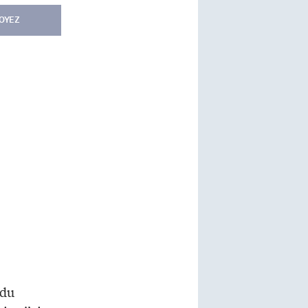
OYEZ
 du