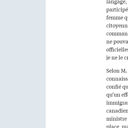
langage, 
participé
femme qu
citoyenn
commandi
ne pouvai
officiell
je ne le c
Selon M.
connaissa
confié qu
qu’un eff
immigran
canadiens
ministre 
place, ma