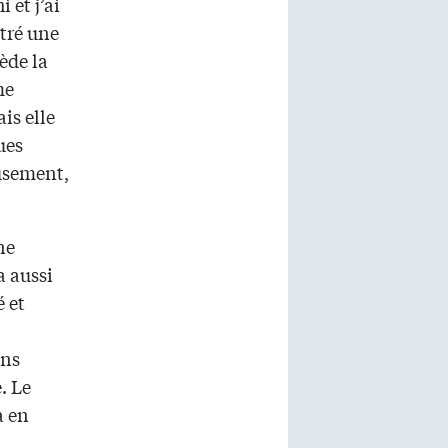
 et j’ai
ntré une
ède la
me
is elle
ues
eusement,
ne
a aussi
é et
ens
. Le
à en