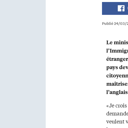
Publié 24/03/
Le minis
l’Immigr
étranger
pays dev
citoyenn
maîtrise
l’anglais
«Je croi
demande
veulent v