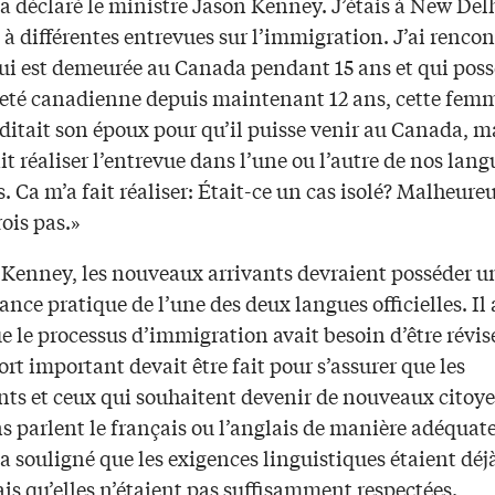
a déclaré le ministre Jason Kenney. J’étais à New Delhi
 à différentes entrevues sur l’immigration. J’ai renco
i est demeurée au Canada pendant 15 ans et qui poss
eté canadienne depuis maintenant 12 ans, cette fem
tait son époux pour qu’il puisse venir au Canada, ma
t réaliser l’entrevue dans l’une ou l’autre de nos lang
es. Ca m’a fait réaliser: Était-ce un cas isolé? Malheur
rois pas.»
 Kenney, les nouveaux arrivants devraient posséder u
nce pratique de l’une des deux langues officielles. Il 
e le processus d’immigration avait besoin d’être révis
ort important devait être fait pour s’assurer que les
ts et ceux qui souhaitent devenir de nouveaux citoy
 parlent le français ou l’anglais de manière adéquate
a souligné que les exigences linguistiques étaient déj
is qu’elles n’étaient pas suffisamment respectées.