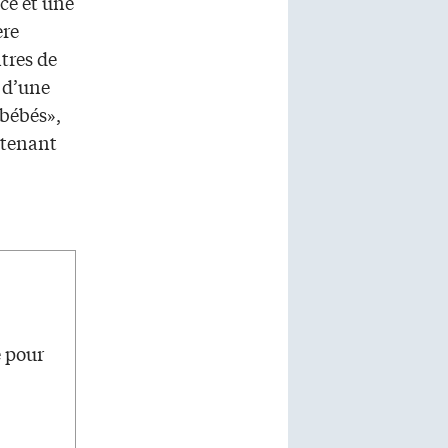
ace et une
ère
tres de
 d’une
 bébés»,
ntenant
e pour