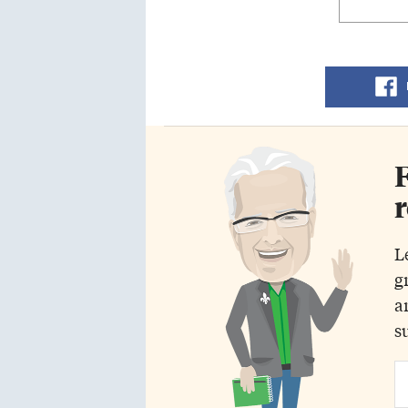
F
r
L
g
a
s
Em
Ad