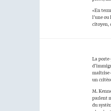
«En term
l’une ou 
citoyen, 
La porte
d’immigra
maîtrise 
un critèr
M. Kenne
parlent n
du systèm