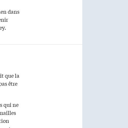
men dans
enir
ey.
it que la
pas être
s qui ne
 mailles
tion