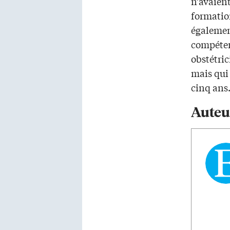
n’avaient
formatio
également
compéten
obstétri
mais qui
cinq ans
Auteu