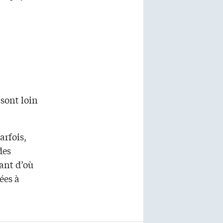
sont loin
arfois,
des
yant d’où
ées à