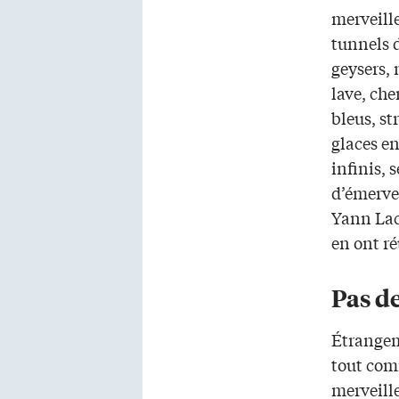
merveille
tunnels 
geysers, 
lave, che
bleus, s
glaces en
infinis, 
d’émerve
Yann Lac
en ont r
Pas d
Étrangem
tout comm
merveille