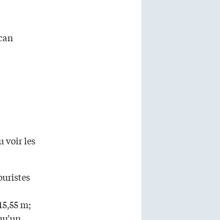
lcan
 voir les
ouristes
15,55 m;
 qu’un