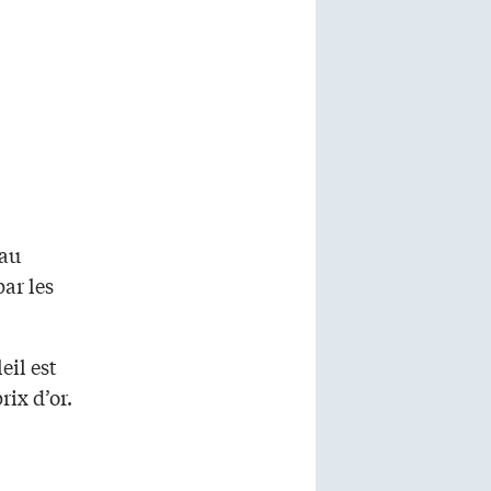
 au
ar les
eil est
ix d’or.