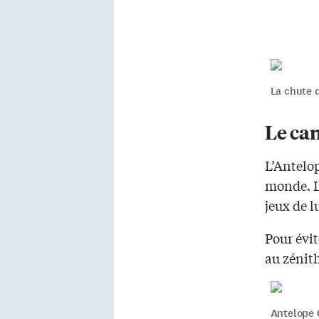
La chute 
Le ca
L’Antelo
monde. Le
jeux de l
Pour évit
au zénith
Antelope 