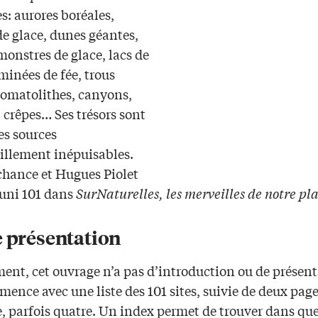
s: aurores boréales,
de glace, dunes géantes,
monstres de glace, lacs de
minées de fée, trous
tromatolithes, canyons,
 crêpes… Ses trésors sont
ses sources
illement inépuisables.
hance et Hugues Piolet
éuni 101 dans
SurNaturelles, les merveilles de notre pl
e présentation
ent, cet ouvrage n’a pas d’introduction ou de présent
ence avec une liste des 101 sites, suivie de deux page
, parfois quatre. Un index permet de trouver dans que