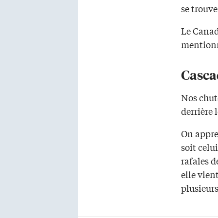
se trouve
Le Canada
mentionn
Casca
Nos chut
derrière 
On appre
soit celu
rafales d
elle vien
plusieurs