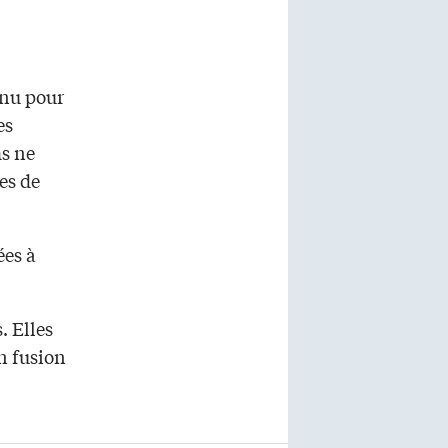
enu pour
es
ms ne
es de
ées à
. Elles
n fusion