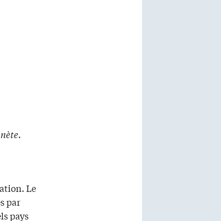
anète
.
ation. Le
s par
ls pays