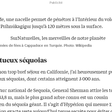
Publicité
e, une nacelle permet de pénétrer à l’Intérieur du vo
Príhnúkagígur jusqu’à 120 mètres sous la surface.
nées de fées à Cappadoce en Turquie. Photo: Wikipedia
tueux séquoias
on trop bref séjour en Californie, j’ai heureusement pu
ux séquoias, dont certains atteignent 3 000 ans.
arc national de Sequoia, General Sherman attire les t
83,8 m, mais le plus grand arbre connu est un cousin
en du séquoia géant. Il s’agit d’Hypérion qui mesure 1
ion exacte reste aujourd’hui tenue secrète pour éviter