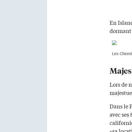
En Island
dormant 
Les Chemi
Majes
Lors de m
majestue
Dans le P
avec ses 
californi
«sa locat