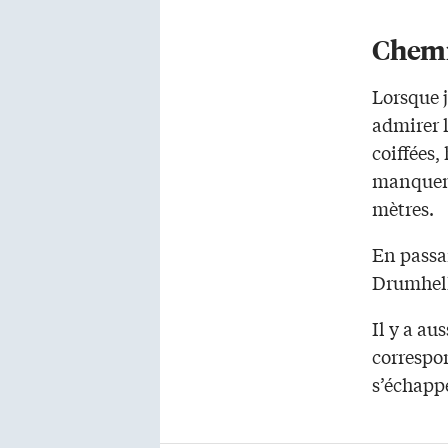
Chemi
Lorsque j
admirer l
coiffées
manquent
mètres.
En passa
Drumhelle
Il y a au
correspon
s’échappe