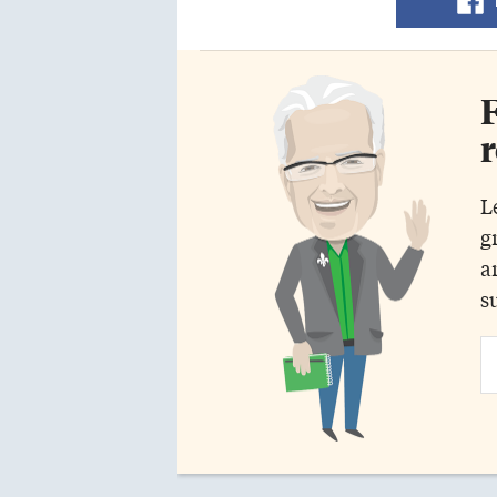
F
r
L
g
a
s
Em
Ad