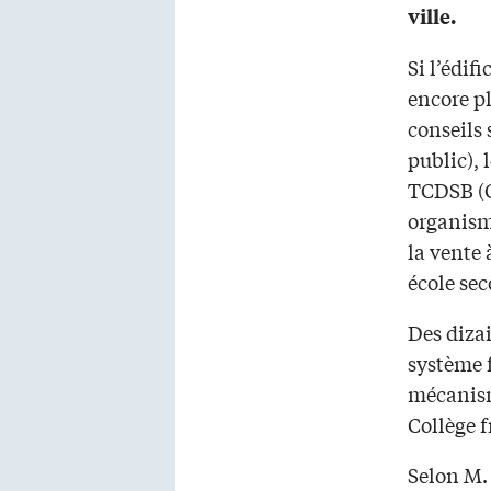
ville.
Si l’édif
encore pl
conseils 
public), 
TCDSB (C
organisme
la vente 
école se
Des dizai
système f
mécanism
Collège f
Selon M. 