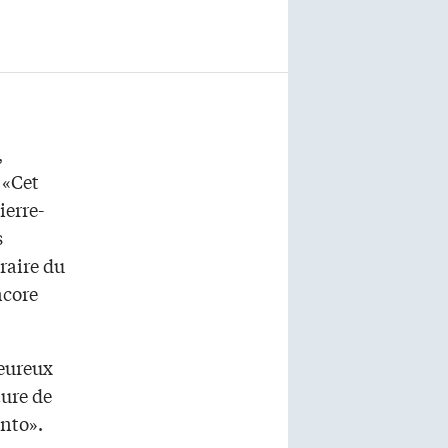
,
 «Cet
ierre-
s
raire du
ncore
Heureux
ture de
onto».