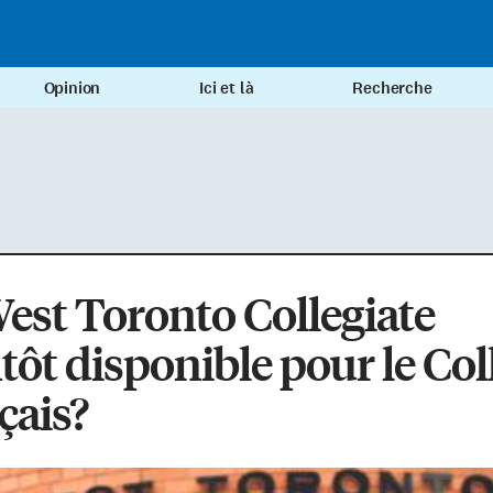
Opinion
Ici et là
Recherche
est Toronto Collegiate
tôt disponible pour le Col
çais?