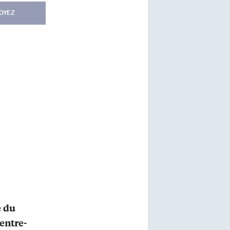
OYEZ
e du
entre-