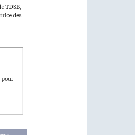
 le TDSB,
trice des
e pour