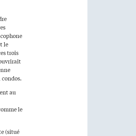
dre
res
ancophone
t le
es trois
ouvrirait
ienne
à condos.
ment au
 comme le
e (situé