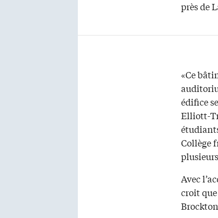
près de L
«Ce bâtim
auditoriu
édifice s
Elliott-T
étudiant
Collège f
plusieurs
Avec l’ac
croit que
Brockton