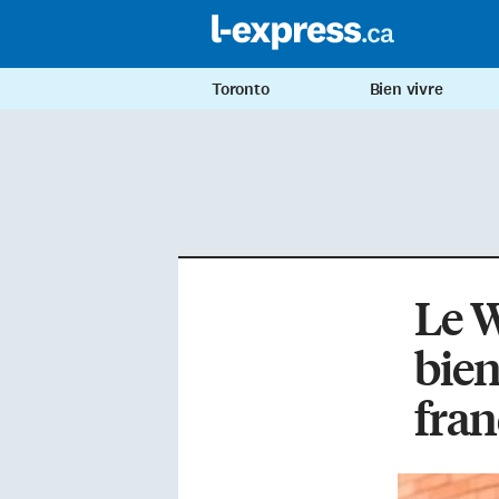
Toronto
Bien vivre
Le W
bien
fran