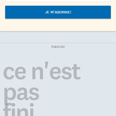
Publicité
ce n'est
pas
fini...