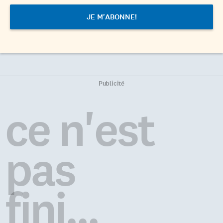
Publicité
ce n'est
pas
fini...