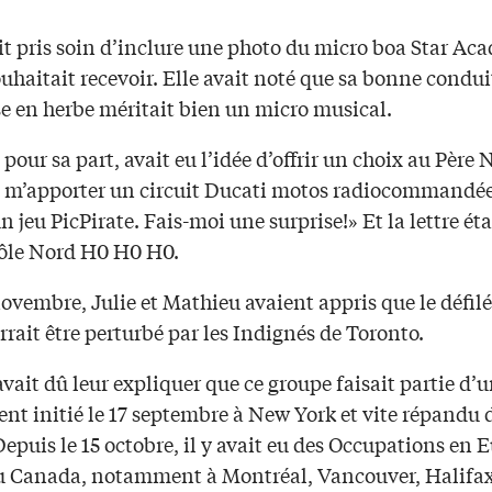
it pris soin d’inclure une photo du micro boa Star Ac
ouhaitait recevoir. Elle avait noté que sa bonne condui
e en herbe méritait bien un micro musical.
pour sa part, avait eu l’idée d’offrir un choix au Père 
t m’apporter un circuit Ducati motos radiocommandées
un jeu PicPirate. Fais-moi une surprise!» Et la lettre éta
Pôle Nord H0 H0 H0.
novembre, Julie et Mathieu avaient appris que le défil
rrait être perturbé par les Indignés de Toronto.
ait dû leur expliquer que ce groupe faisait partie d’
t initié le 17 septembre à New York et vite répandu d
puis le 15 octobre, il y avait eu des Occupations en 
au Canada, notamment à Montréal, Vancouver, Halifax