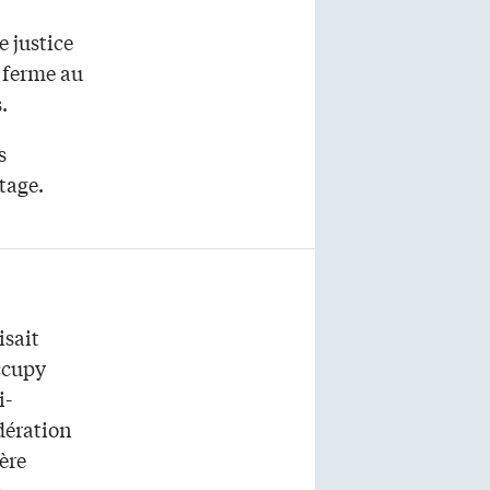
 justice
d ferme au
es.
s
rtage.
isait
ccupy
i-
dération
Père