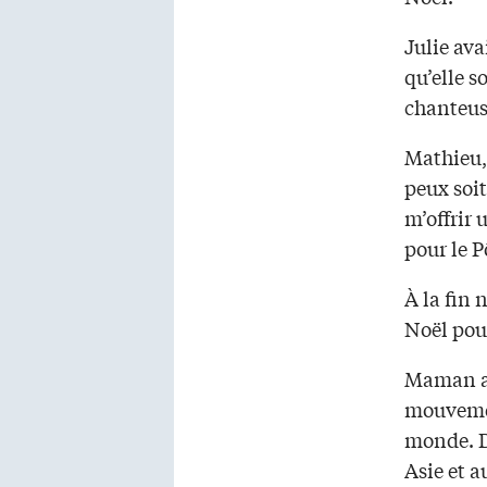
Julie ava
qu’elle s
chanteus
Mathieu, 
peux soi
m’offrir 
pour le 
À la fin 
Noël pou
Maman av
mouvemen
monde. De
Asie et 