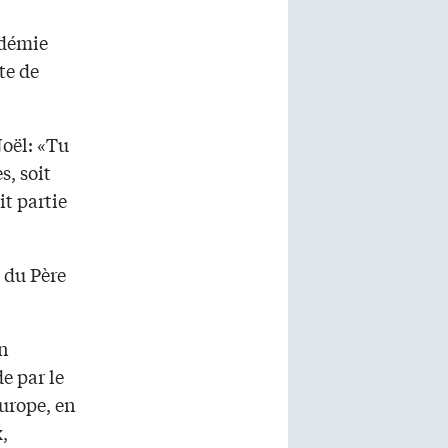
adémie
te de
Noël: «Tu
, soit
it partie
é du Père
un
e par le
Europe, en
,