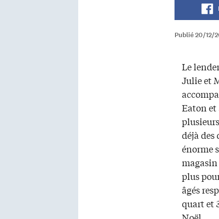
Publié 20/12/2
Le lende
Julie et
accompag
Eaton et
plusieur
déjà des
énorme s
magasin S
plus pour
âgés res
quart et 
Noël.