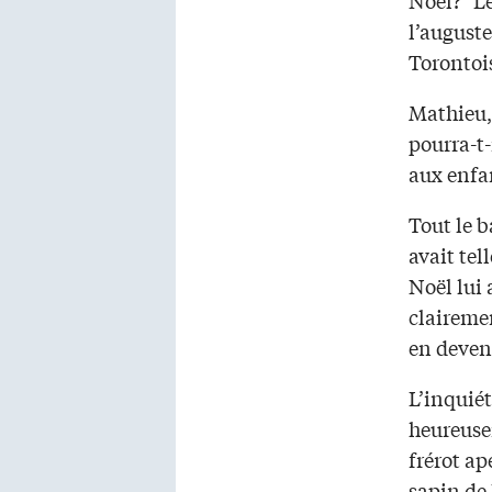
l’auguste
Toronto
Mathieu, 
pourra-t-
aux enfa
Tout le b
avait tel
Noël lui 
clairemen
en deven
L’inquiét
heureuse
frérot ap
sapin de