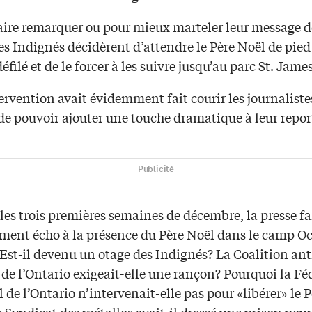
aire remarquer ou pour mieux marteler leur message de
les Indignés décidèrent d’attendre le Père Noël de pie
éfilé et de le forcer à les suivre jusqu’au parc St. Jam
ervention avait évidemment fait courir les journaliste
de pouvoir ajouter une touche dramatique à leur repo
Publicité
es trois premières semaines de décembre, la presse fa
ement écho à la présence du Père Noël dans le camp O
Est-il devenu un otage des Indignés? La Coalition ant
de l’Ontario exigeait-elle une rançon? Pourquoi la Fé
l de l’Ontario n’intervenait-elle pas pour «libérer» le 
 Syndicat des métallos avait-il dressé une prison pour