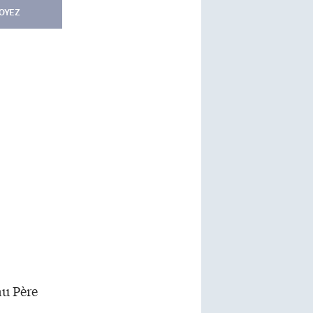
OYEZ
au Père