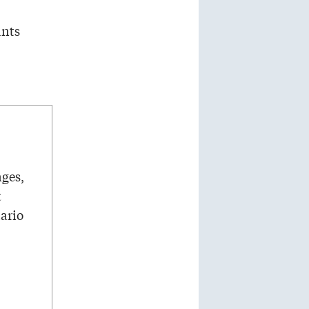
ants
ages,
t
tario