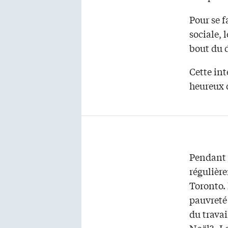
Pour se f
sociale, 
bout du d
Cette int
heureux 
Pendant l
régulièr
Toronto. 
pauvreté 
du travai
Noël? Le