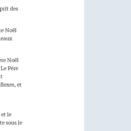
prit des
re Noël
adeaux
ère Noël
 Le Père
it
flexes, et
et le
te sous le