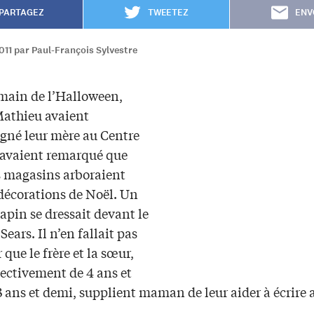
PARTAGEZ
TWEETEZ
ENV
011 par Paul-François Sylvestre
main de l’Halloween,
 Mathieu avaient
né leur mère au Centre
 avaient remarqué que
s magasins arboraient
 décorations de Noël. Un
apin se dressait devant le
ears. Il n’en fallait pas
 que le frère et la sœur,
pectivement de 4 ans et
3 ans et demi, supplient maman de leur aider à écrire 