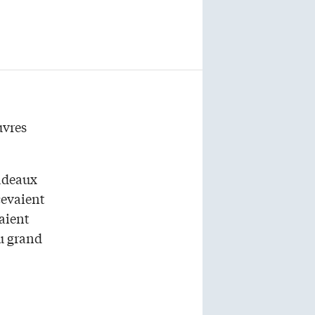
uvres
cadeaux
cevaient
aient
au grand