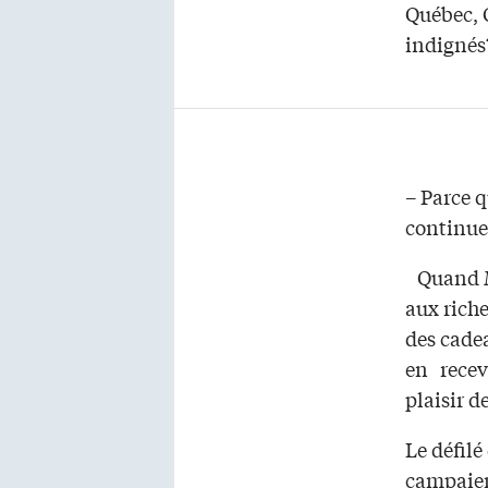
Québec, C
indignés
– Parce q
continue
Quand Ma
aux rich
des cade
en recevo
plaisir 
Le défilé
campaien