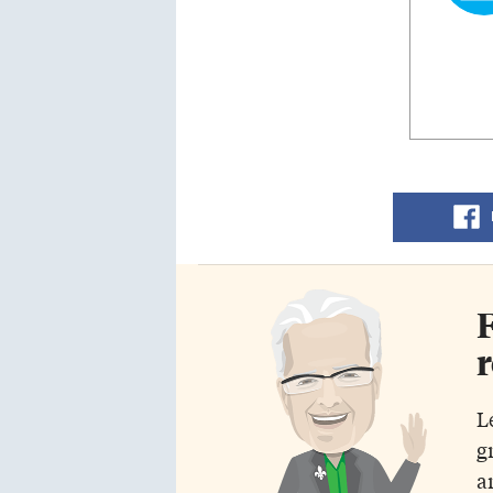
F
r
L
g
a