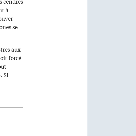
es cendres
nt à
ouver
ones se
tres aux
oit forcé
out
. Si