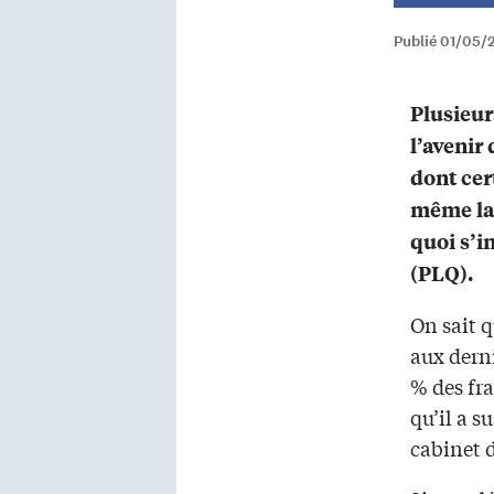
Publié 01/05/2
Plusieur
l’avenir
dont cer
même la f
quoi s’in
(PLQ).
On sait q
aux derni
% des fr
qu’il a s
cabinet d