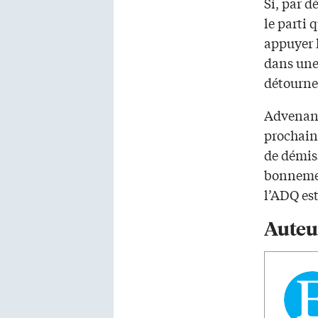
Si, par d
le parti 
appuyer 
dans une 
détourne
Advenant
prochaine
de démiss
bonnemen
l’ADQ est
Auteu