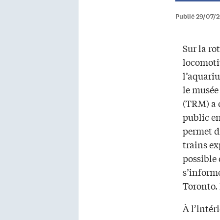
Publié 29/07/
Sur la ro
locomotiv
l’aquariu
le musée 
(TRM) a o
public en
permet d
trains ex
possible 
s’informe
Toronto. 
À l’intér