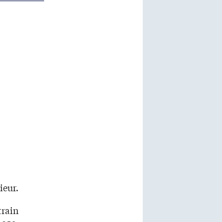
ieur.
train