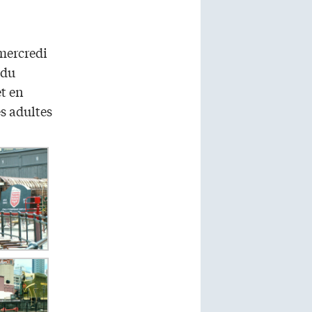
 mercredi
 du
et en
es adultes