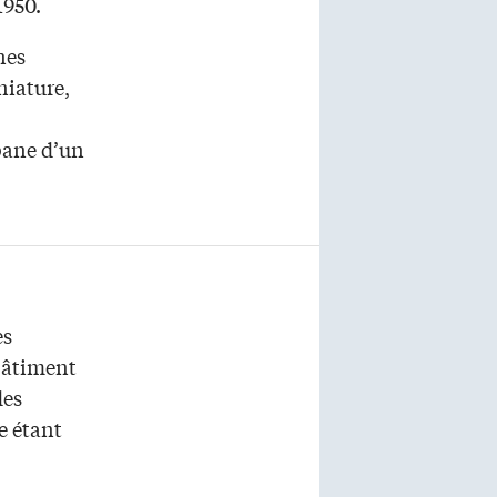
1950.
nes
niature,
bane d’un
es
 bâtiment
des
e étant