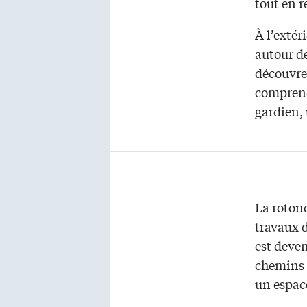
tout en r
À l’extér
autour de
découvrez
comprend
gardien,
La rotond
travaux d
est deve
chemins d
un espac