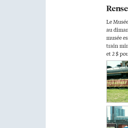
Rense
Le Musée
au diman
musée est
train min
et 2 $ po