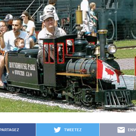
PARTAGEZ
TWEETEZ
ENV