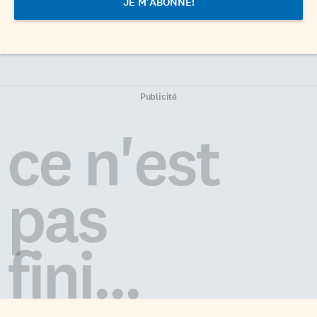
Publicité
ce n'est
pas
fini...