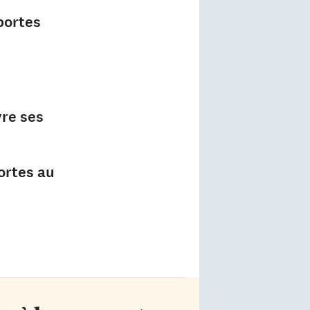
portes
vre ses
ortes au