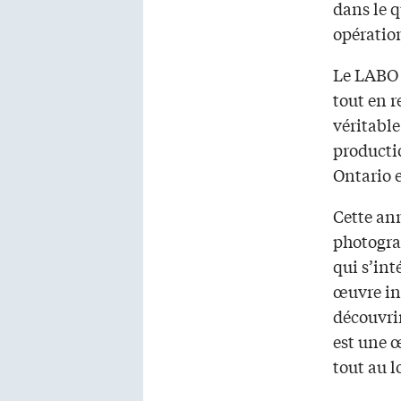
dans le q
opération
Le LABO 
tout en r
véritable
producti
Ontario 
Cette ann
photogra
qui s’in
œuvre in
découvri
est une 
tout au 