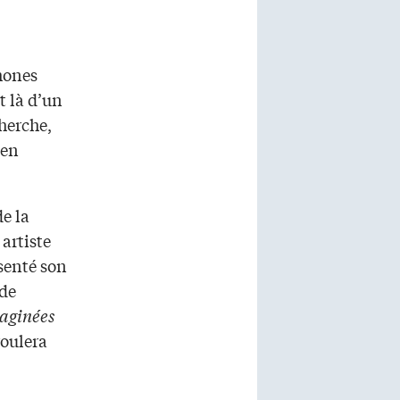
hones
it là d’un
cherche,
 en
e la
artiste
senté son
 de
aginées
roulera