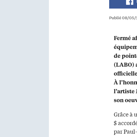
Publié 08/05/
Fermé af
équipem
de point
(LABO) a
officiel
À l’honn
l’artist
son oeu
Grâce à 
$ accordé
par Paul-