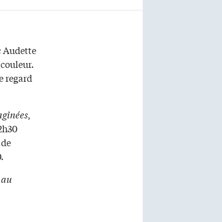
c Audette
 couleur.
le regard
ginées
,
22h30
e de
.
 au