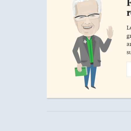
F
r
L
g
a
s
Em
Ad