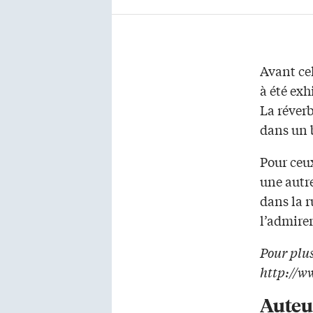
Avant ce
à été exh
La réverb
dans un 
Pour ceux
une autre
dans la r
l’admirer
Pour plus
http://w
Auteu