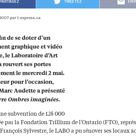
PARTAGEZ
TWEETEZ
ENV
2007 par l-express.ca
in de se doter d’un
ent graphique et vidéo
e, le Laboratoire d’Art
 rouvert ses portes
lement le mercredi 2 mai.
eur pour l’occasion,
e Marc Audette a présenté
vre
Ombres imaginées
.
une subvention de 125 000
e par la Fondation Trillium de l’Ontario (FTO), repré
François Sylvestre, le LABO a pu rénover ses locaux a