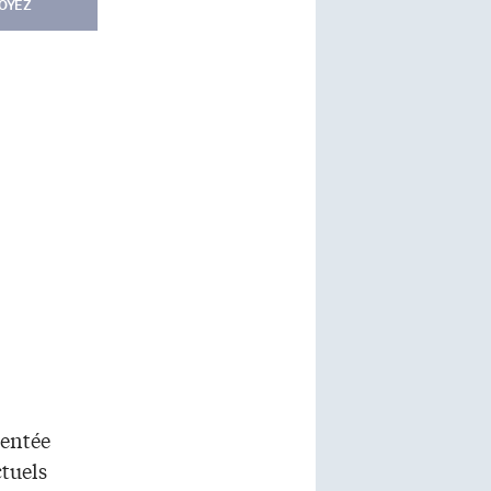
OYEZ
sentée
ctuels