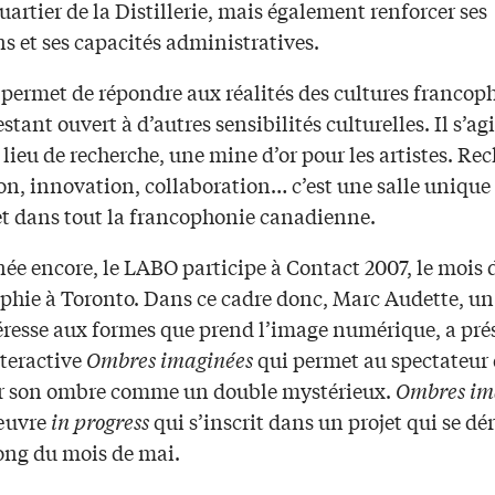
uartier de la Distillerie, mais également renforcer ses
s et ses capacités administratives.
permet de répondre aux réalités des cultures francop
estant ouvert à d’autres sensibilités culturelles. Il s’ag
 lieu de recherche, une mine d’or pour les artistes. Re
on, innovation, collaboration… c’est une salle unique
et dans tout la francophonie canadienne.
ée encore, le LABO participe à Contact 2007, le mois d
phie à Toronto. Dans ce cadre donc, Marc Audette, un 
téresse aux formes que prend l’image numérique, a pré
teractive
Ombres imaginées
qui permet au spectateur
r son ombre comme un double mystérieux.
Ombres im
œuvre
in progress
qui s’inscrit dans un projet qui se dé
long du mois de mai.