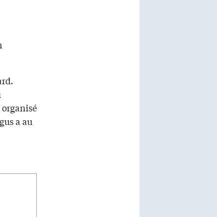
n
ard.
û
e organisé
ngus a au