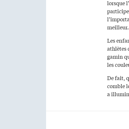
lorsque l
participe
l’importa
meilleur.
Les enfan
athlètes 
gamin qu
les coul
De fait, 
comble lo
a illumin