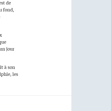
est de
au fond,
e
x
aque
un jour
it à son
phie, les