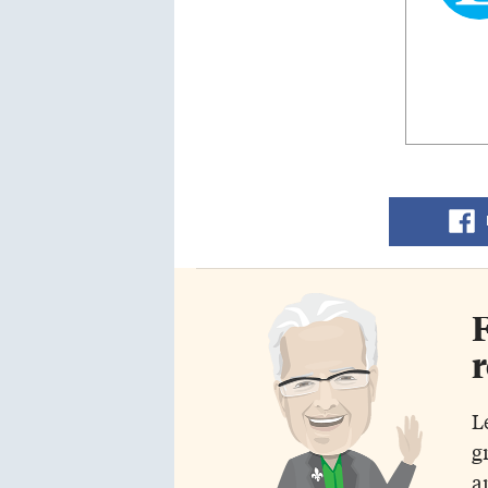
F
r
L
g
a