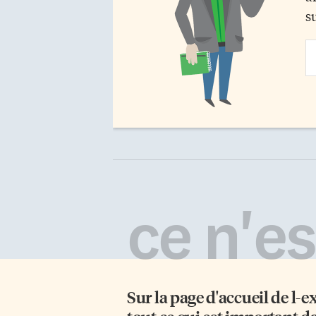
s
Em
Ad
ce n'est
Sur la page d'accueil de
l-e