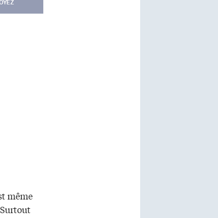
OYEZ
 est même
 Surtout