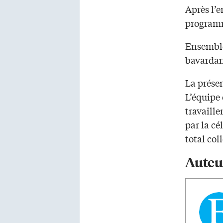
Après l’
program
Ensemble
bavardan
La prése
L’équipe
travaille
par la cé
total col
Auteu