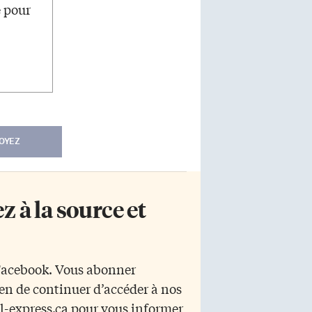
e pour
OYEZ
 à la source et
 Facebook. Vous abonner
yen de continuer d’accéder à nos
r l-express.ca pour vous informer