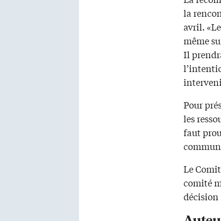
la rencon
avril. «L
même sur 
Il prendr
l’intent
interveni
Pour prés
les resso
faut prou
communau
Le Comité
comité me
décision 
Auteu