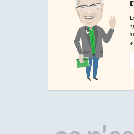
r
L
g
a
s
Em
Ad