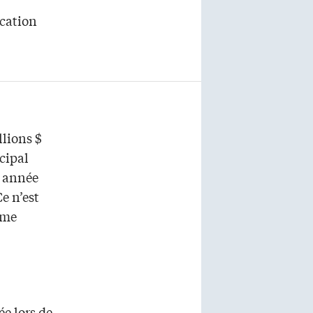
ication
llions $
cipal
e année
e n’est
Mme
e lors de