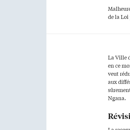
Malheure
de la Loi
La Ville 
en ce mo
veut réd
aux diff
sûrement
Ngana.
Révis
La recom