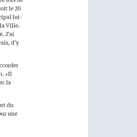
oit le 20
ipal lui-
a Ville.
. J’ai
ais, d’y
accorder
. «Il
ec la
ort du
our une