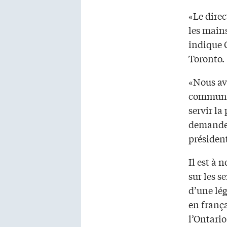
«Le direc
les mains
indique C
Toronto.
«Nous av
communau
servir la
demander
présiden
Il est à 
sur les s
d’une lég
en franç
l’Ontario