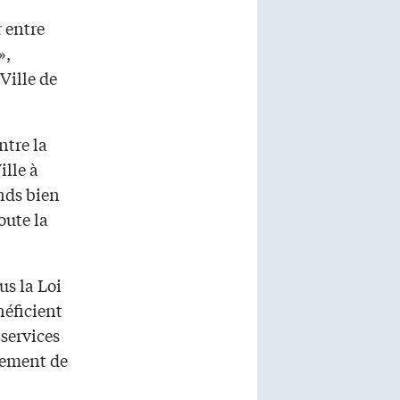
 entre
»,
Ville de
ntre la
ille à
ends bien
oute la
us la Loi
néficient
 services
nement de