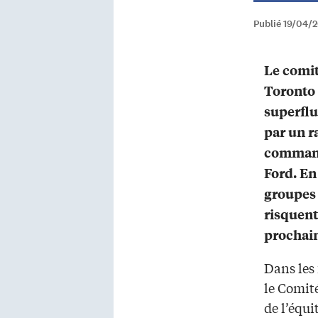
Publié 19/04/2
Le comit
Toronto 
superflu
par un r
command
Ford. En
groupes 
risquent
prochai
Dans les 
le Comité
de l’équi