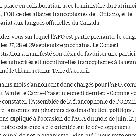
n place en collaboration avec le ministère du Patrimo
 l’Office des affaires francophones de l’Ontario, et le
riat aux langues officielles du Canada.
dez-vous sur lequel l’AFO est partie prenante, le cong
es 27, 28 et 29 septembre prochains. Le Conseil
tration a manifesté son désir de favoriser une partic
des minorités ethnoculturelles francophones à la réun
né le thème retenu: Terre d’accueil.
hains mois s’annoncent donc chargés pour l’AFO, com
it Mariette Carrie-Fraser mercredi dernier: «Comme v
 constater, l’Assemblée de la francophonie de l’Ontari
et automne sur plusieurs dossiers d’action politique.
ons expliqué à l’occasion de l’AGA du mois de juin, la
 notre existence a été orientée sur le développement
tionnel de notre organisme. Bien qu’il nous reste enc