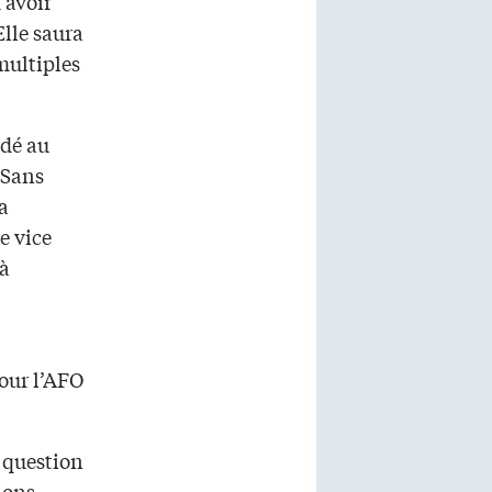
’avoir
Elle saura
multiples
édé au
 Sans
ra
e vice
 à
our l’AFO
 question
tions