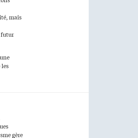
lité, mais
 futur
 une
 les
a
ues
nisme gère