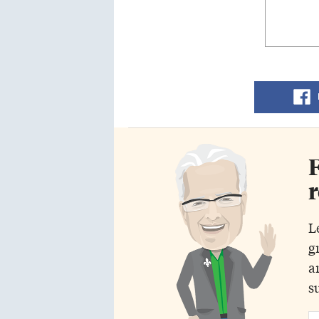
F
r
L
g
a
s
Em