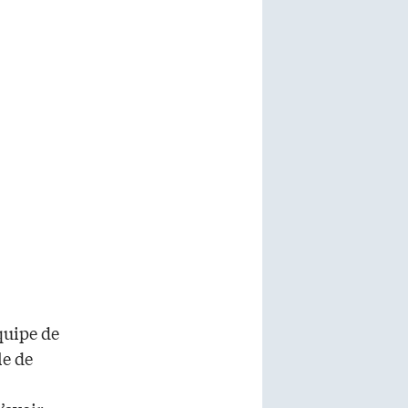
quipe de
le de