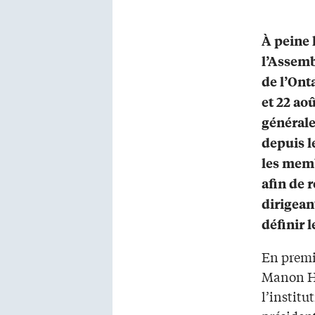
À peine l
l’Assemb
de l’Onta
et 22 ao
générale
depuis l
les memb
afin de 
dirigean
définir l
En premie
Manon He
l’institu