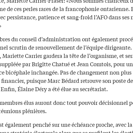
te, Mariette Carrier-Fraser: «Nous sommes chanceux d
ne de ces perles rares de la francophonie ontarienne. 
ec persistance, patience et sang-froid l’AFO dans ses 
»
res du conseil d’administration ont également proc
nel scrutin de renouvellement de l’équipe dirigeante.
, Mariette Carrier gardera la tête de l’organisme, et se
suppléée par Brigitte Chatué et Jean Comtois, pour un
ce bicéphale inchangée. Pas de changement non plus
n financier, puisque Marc Bédard retrouve son poste de
. Enfin, Élaine Déry a été élue au secrétariat.
 membres élus auront donc tout pouvoir décisionnel p
réunions plénières.
est également penché sur une échéance proche, avec la
 une stratégie électorale alors que se profilent les élec