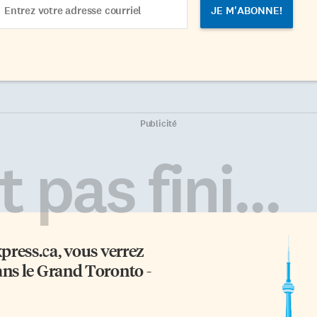
dress
Publicité
 pas fini...
xpress.ca
, vous verrez
ans le Grand Toronto -