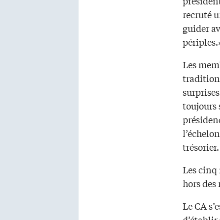
présiden
recruté u
guider av
périples.
Les memb
tradition
surprises
toujours 
présiden
l’échelo
trésorier
Les cinq
hors des 
Le CA s’
d’établir