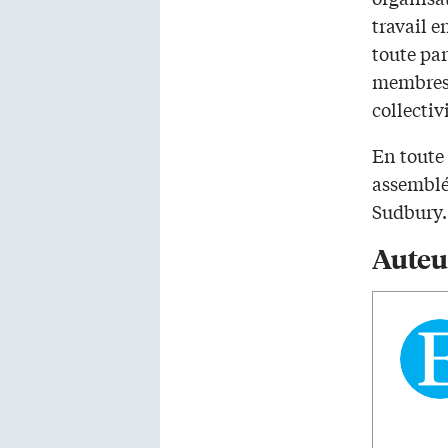
travail e
toute par
membres 
collectiv
En toute 
assemblée
Sudbury.
Auteu