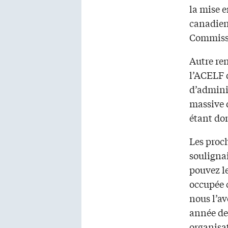
la mise e
canadien,
Commissa
Autre ren
l’ACELF d
d’adminis
massive 
étant don
Les proc
souligna
pouvez le
occupée c
nous l’av
année de
organisa