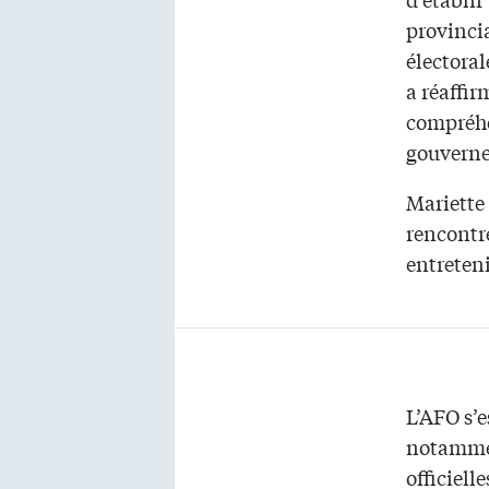
provincia
électoral
a réaffir
compréhe
gouvern
Mariette
rencontre
entreteni
L’AFO s’e
notammen
officiell