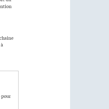
ention
ochaine
 à
e pour