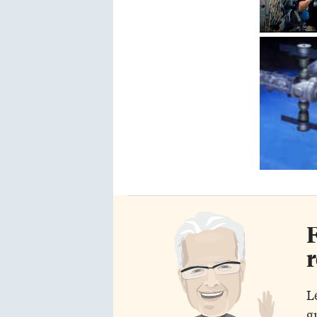
F
r
L
g