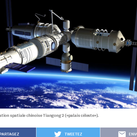
ation spatiale chinoise Tiangong 2 («palais céleste»).
PARTAGEZ
TWEETEZ
ENV