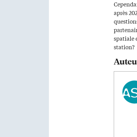
Cependant
après 202
questions
partenair
spatiale 
station?
Auteu