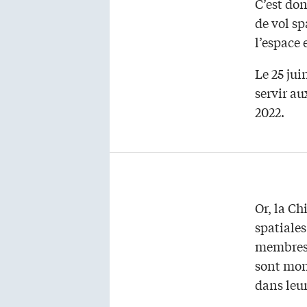
C’est do
de vol sp
l’espace 
Le 25 jui
servir au
2022.
Or, la Ch
spatiales
membres d
sont mon
dans leur