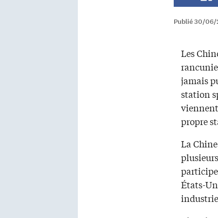
Publié 30/06/
Les Chin
rancunier
jamais pu
station s
viennent
propre st
La Chine 
plusieurs
particip
États-Uni
industrie