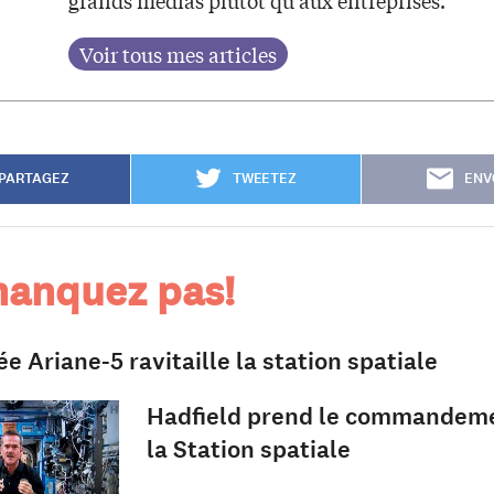
PARTAGEZ
TWEETEZ
ENV
anquez pas!
e Ariane-5 ravitaille la station spatiale
Hadfield prend le commandem
la Station spatiale