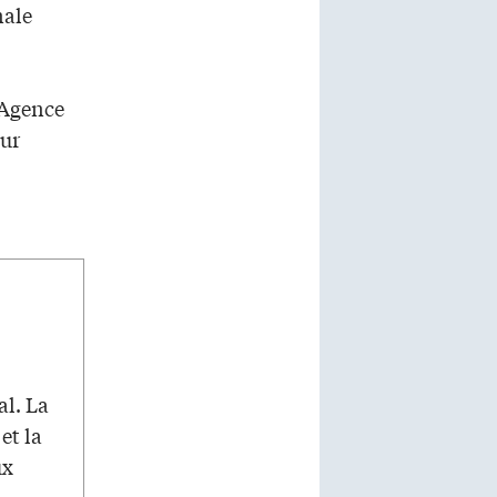
nale
’Agence
eur
al. La
et la
ux