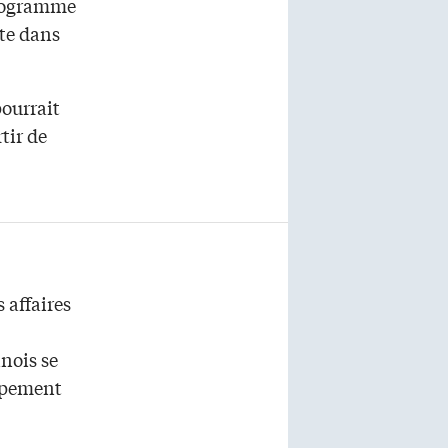
programme
te dans
pourrait
tir de
 affaires
inois se
oppement