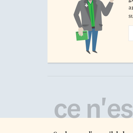
a
s
Em
Ad
ce n'est