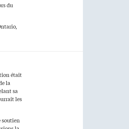
ors du
ntario,
ion était
de la
elant sa
urrait les
e soutien
ssions la