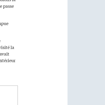
se passe
ompue
e
isité la
 avait
extérieur