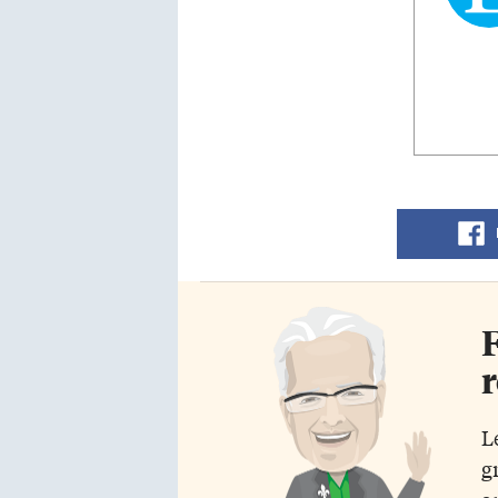
F
r
L
g