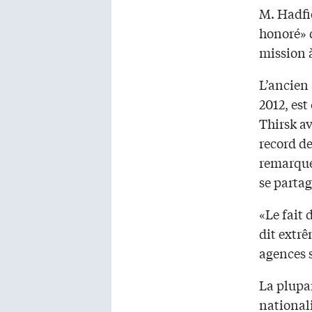
M. Hadfie
honoré» q
mission à
L’ancien 
2012, est
Thirsk av
record de
remarquer
se partag
«Le fait 
dit extrê
agences s
La plupar
nationali