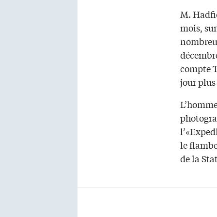
M. Hadfie
mois, sur
nombreuse
décembre 
compte Tw
jour plu
L’homme 
photograp
l’«Exped
le flamb
de la Sta