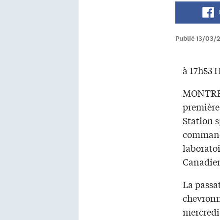
Publié 13/03/
à 17h53 H
MONTRÉA
première 
Station s
command
laboratoi
Canadie
La passa
chevronn
mercredi,