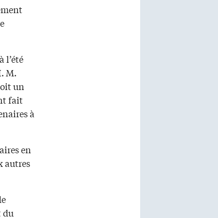
mement
ne
 l’été
I. M.
soit un
t fait
enaires à
naires en
x autres
de
t du