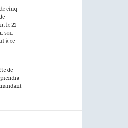
 de cinq
 de
, le 21
ur son
nt à ce
ête de
reprendra
ommandant