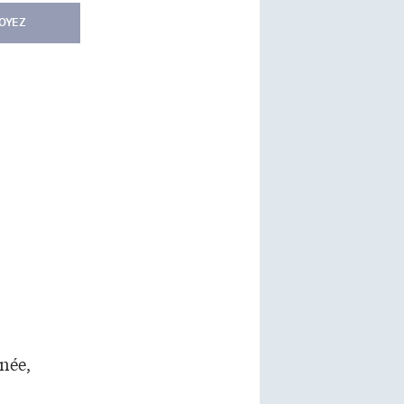
OYEZ
née,