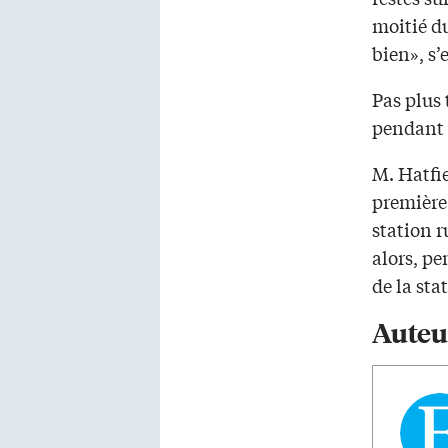
moitié du
bien», s’
Pas plus 
pendant p
M. Hatfie
première 
station r
alors, pe
de la sta
Auteu