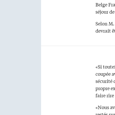
Belge Fr
séjour de
Selon M.
devrait ê
«Si tout
coupée av
sécurité 
propre ex
faire rir
«Nous av
restés su